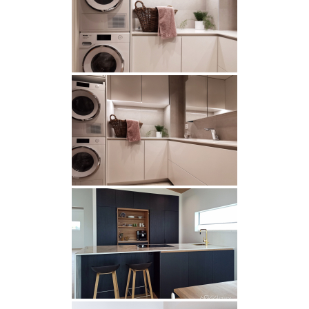
INSPIRAATIO
Galleria
Asiakaskokemuksia
ARKKIkauppa
€
0,00
PALVELUT
Suunnittelijoille
Projektimyynti
MEISTÄ
Yhteystiedot
Tiimi
Tarina