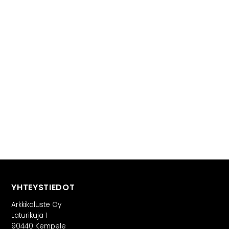
YHTEYSTIEDOT
Arkkikaluste Oy
Laturikuja 1
90440 Kempele