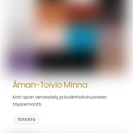
Åman-Toivio Minna
Koti-span viimeistely ja kodinhoitohuoneen
täysremontti
TUTUSTU