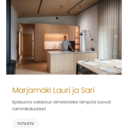
Marjamäki Lauri ja Sari
Epäsuora valaistus viimeistelee lämpöä tuovat
tammikalusteet
TUTUSTU