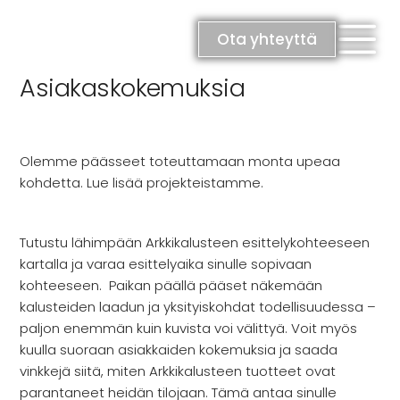
Skip
to
Ota yhteyttä
content
Asiakaskokemuksia
Olemme päässeet toteuttamaan monta upeaa
kohdetta. Lue lisää projekteistamme.
RATKAISUT
Keittiöt
Tutustu lähimpään Arkkikalusteen esittelykohteeseen
Kylpyhuoneet
kartalla ja varaa esittelyaika sinulle sopivaan
Eteiset
kohteeseen. Paikan päällä pääset näkemään
Kodinhoitohuoneet
kalusteiden laadun ja yksityiskohdat todellisuudessa –
Makuuhuoneet
paljon enemmän kuin kuvista voi välittyä. Voit myös
kuulla suoraan asiakkaiden kokemuksia ja saada
vinkkejä siitä, miten Arkkikalusteen tuotteet ovat
parantaneet heidän tilojaan. Tämä antaa sinulle