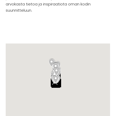
INSPIRAATIO
arvokasta tietoa ja inspiraatiota oman kodin
Galleria
suunnitteluun.
Asiakaskokemuksia
ARKKIkauppa
€
0,00
PALVELUT
Suunnittelijoille
Projektimyynti
MEISTÄ
Yhteystiedot
Tiimi
Tarina