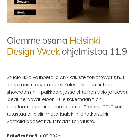
INSPIRAATIO
Galleria
Asiakaskokemuksia
ARKKIkauppa
€
0,00
Olemme osana
Helsinki
Design Week
ohjelmistoa 11.9.
PALVELUT
Suunnittelijoille
Studio Ilkka Palinperä ja Arkkikaluste toivottavat sinut
Projektimyynti
lämpimästi tervetulleeksi Kalevankadun uuteen
showroomiin – paikkaan, jossa yhteinen visio ja luovat
ideat heräävät eloon. Tule kokemaan tilan
MEISTÄ
ainutlaatuinen tunnelma ja tarina. Paikan päällä voit
tutustua erilaisiin materiaaleihin ja ratkaisuihin.
Yhteystiedot
Samalla pääset nauttimaan tarjoilusta.
Tiimi
Tarina
Päivämäärä
:
11.09.2025