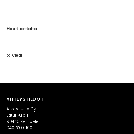
Hae tuotteita
YHTEYSTIEDOT
Arkkikaluste Oy
Laturikuja 1
90440 Kempele
040 510 6100