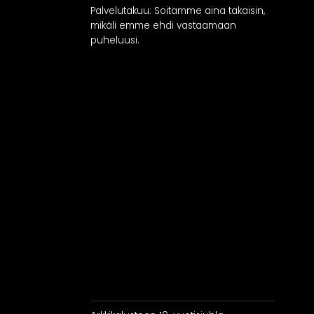
Palvelutakuu: Soitamme aina takaisin,
mikäli emme ehdi vastaamaan
puheluusi.
RATKAISUT
IN
Keittiöt
Kylpyhuoneet
As
Eteiset
Kodinhoitohuoneet
Makuuhuoneet