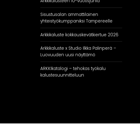
Arkkikalusteen 10-vuotisjuhla
Sisustusalan ammattilainen
yhteistyökumppaniksi Tampereelle
Arkkikaluste kokkauskevätkiertue 2026
Arkkikaluste x Studio Ilkka Palinperä –
Luovuuden uusi näyttämö
ARKKIkatalogi – tehokas työkalu
kalustesuunnitteluun