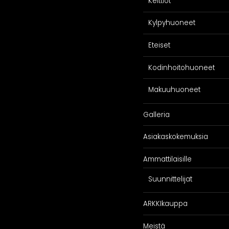
Keittiöt
Kylpyhuoneet
Eteiset
Kodinhoitohuoneet
Makuuhuoneet
SPIRAATIO
PALVELU
Galleria
Galleria
Suunnittelijoill
Asiakaskokemuksia
iakaskokemuksia
Projektimyynti
ARKKIkauppa
Ammattilaisille
€
0,00
Suunnittelijat
ARKKIkauppa
Meistä