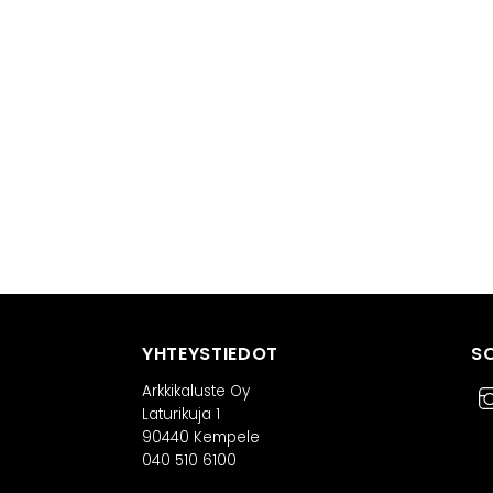
YHTEYSTIEDOT
S
Arkkikaluste Oy
Laturikuja 1
90440 Kempele
040 510 6100