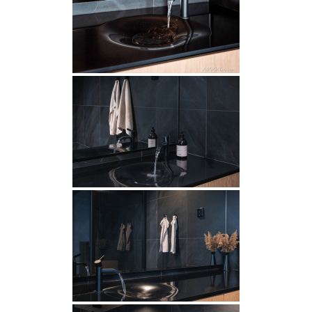
INSPIRAATIO
Galleria
Asiakaskokemuksia
ARKKIkauppa
€
0,00
PALVELUT
Suunnittelijoille
Projektimyynti
MEISTÄ
Yhteystiedot
Tiimi
Tarina