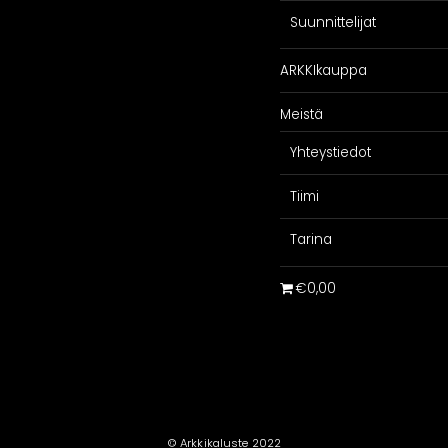
Suunnittelijat
SPIRAATIO
PALVELU
ARKKIkauppa
Galleria
Suunnittelijoill
iakaskokemuksia
Projektimyynti
Meistä
ARKKIkauppa
€
0,00
Yhteystiedot
Tiimi
Tarina
€0,00
© Arkkikaluste 2022