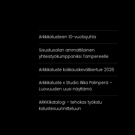
RATKAISUT
IN
Keittiöt
Kylpyhuoneet
As
Arkkikalusteen 10-vuotisjuhla
Eteiset
Kodinhoitohuoneet
Sisustusalan ammattilainen
Makuuhuoneet
yhteistyökumppaniksi Tampereelle
Arkkikaluste kokkauskevätkiertue 2026
Arkkikaluste x Studio Ilkka Palinperä –
Luovuuden uusi näyttämö
ARKKIkatalogi – tehokas työkalu
kalustesuunnitteluun