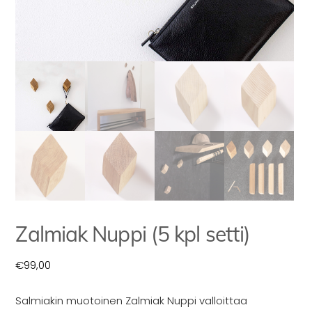
INSPIRAATIO
Galleria
Asiakaskokemuksia
ARKKIkauppa
€
0,00
PALVELUT
Suunnittelijoille
Projektimyynti
MEISTÄ
Zalmiak Nuppi (5 kpl setti)
Yhteystiedot
€
99,00
Tiimi
Tarina
Salmiakin muotoinen Zalmiak Nuppi valloittaa