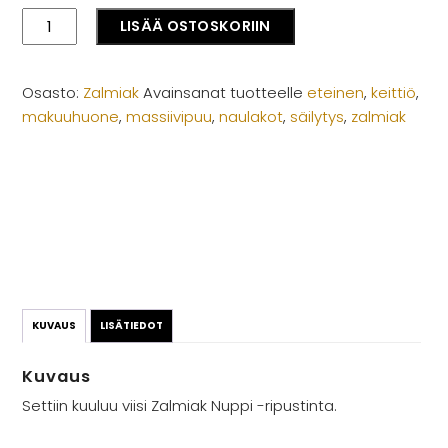
Zalmiak
LISÄÄ OSTOSKORIIN
Nuppi
(5
kpl
Osasto:
Zalmiak
Avainsanat tuotteelle
eteinen
,
keittiö
,
setti)
makuuhuone
,
massiivipuu
,
naulakot
,
säilytys
,
zalmiak
määrä
KUVAUS
LISÄTIEDOT
Kuvaus
Settiin kuuluu viisi Zalmiak Nuppi -ripustinta.