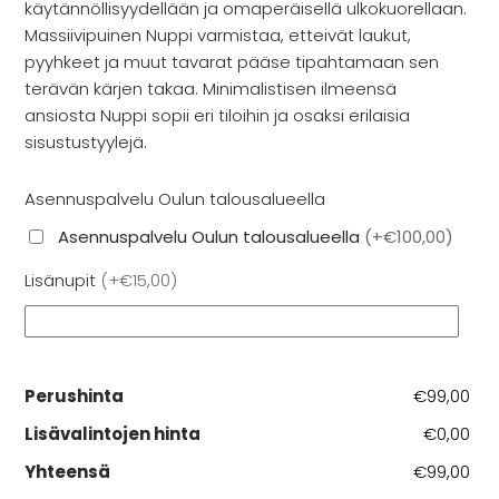
Rekry
käytännöllisyydellään ja omaperäisellä ulkokuorellaan.
Massiivipuinen Nuppi varmistaa, etteivät laukut,
pyyhkeet ja muut tavarat pääse tipahtamaan sen
terävän kärjen takaa. Minimalistisen ilmeensä
ansiosta Nuppi sopii eri tiloihin ja osaksi erilaisia
sisustustyylejä.
Asennuspalvelu Oulun talousalueella
Asennuspalvelu Oulun talousalueella
(
+€100,00
)
Lisänupit
(
+€15,00
)
Perushinta
€99,00
Lisävalintojen hinta
€0,00
Yhteensä
€99,00