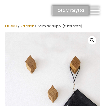
Skip
to
Ota yhteyttä
content
Etusivu
/
Zalmiak
/ Zalmiak Nuppi (5 kpl setti)
RATKAISUT
Keittiöt
Kylpyhuoneet
Eteiset
Kodinhoitohuoneet
Makuuhuoneet