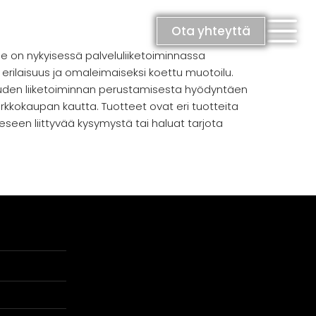
Ota yhteyttä
le on nykyisessä palveluliiketoiminnassa
erilaisuus ja omaleimaiseksi koettu muotoilu.
uuden liiketoiminnan perustamisesta hyödyntäen
kkokaupan kautta. Tuotteet ovat eri tuotteita
eseen liittyvää kysymystä tai haluat tarjota