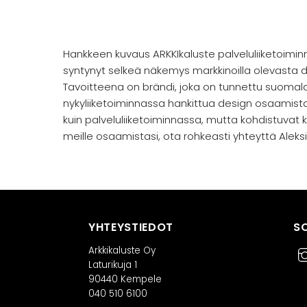
Skip
to
content
Hankkeen kuvaus ARKKIkaluste palveluliiketoimin
syntynyt selkeä näkemys markkinoilla olevasta d
Tavoitteena on brändi, joka on tunnettu suoma
nykyliiketoiminnassa hankittua design osaamista
kuin palveluliiketoiminnassa, mutta kohdistuvat 
meille osaamistasi, ota rohkeasti yhteyttä Aleks
YHTEYSTIEDOT
S
Arkkikaluste Oy
Laturikuja 1
90440 Kempele
040 510 6100