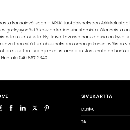
nasta kansainväliseen – ARKKI tuotebisnekseen Arkkikalusteel
esign-kysynnästä koskien kotien sisustamista. Olennaista on 
laisesta muotoilusta. Nyt kuvattavassa hankkeessa on kyse 
 soveltaen sitä tuotebusinekseen oman ja kansainvälisen ver
kotien sisustamiseen ja -kalustamiseen. Jos sinulla on hankke
i Huhtala 040 867 2340
OME
SIVUKARTTA
Etusivu
Tilat