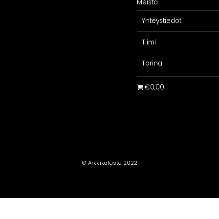
Meistä
Galleria
Suunnittelijoill
Yhteystiedot
iakaskokemuksia
Projektimyynti
ARKKIkauppa
Tiimi
€
0,00
Tarina
€0,00
© Arkkikaluste 2022