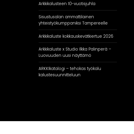
Arkkikalusteen 10-vuotisjuhla
Keittiöt
Kylpyhuoneet
As
Sisustusalan ammattilainen
Eteiset
yhteistyökumppaniksi Tampereelle
Kodinhoitohuoneet
Arkkikaluste kokkauskevätkiertue 2026
Makuuhuoneet
Arkkikaluste x Studio Ilkka Palinperä –
Luovuuden uusi näyttämö
ARKKIkatalogi – tehokas työkalu
kalustesuunnitteluun