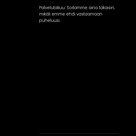
Palvelutakuu: Soitamme aina takaisin,
mikäli emme ehdi vastaamaan
puheluusi.
RATKAISUT
IN