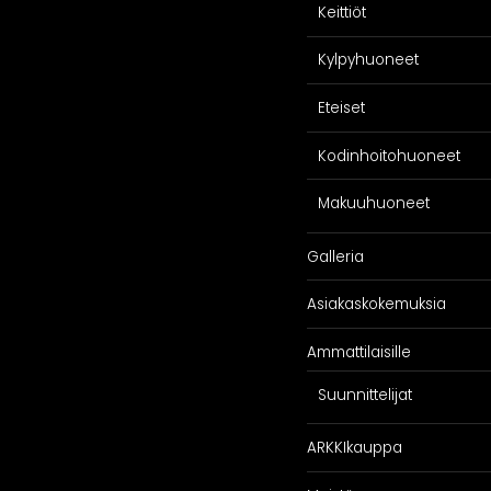
Keittiöt
Kylpyhuoneet
Eteiset
Kodinhoitohuoneet
Makuuhuoneet
Galleria
Asiakaskokemuksia
Ammattilaisille
Suunnittelijat
ARKKIkauppa
SPIRAATIO
PALVELU