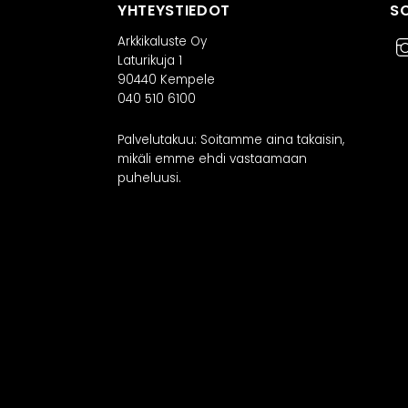
YHTEYSTIEDOT
S
RATKAISUT
IN
Arkkikaluste Oy
Laturikuja 1
90440 Kempele
Keittiöt
040 510 6100
Kylpyhuoneet
As
Eteiset
Palvelutakuu: Soitamme aina takaisin,
Kodinhoitohuoneet
mikäli emme ehdi vastaamaan
Makuuhuoneet
puheluusi.