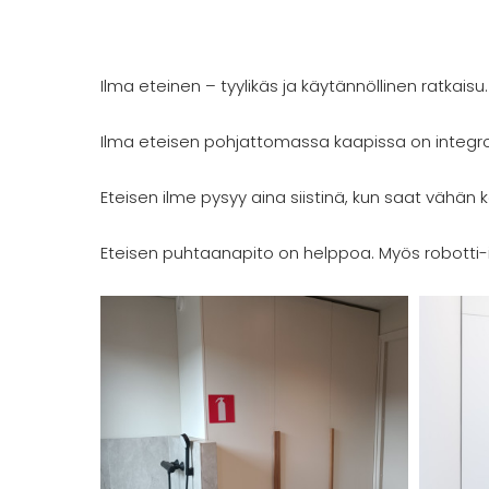
Skip
to
content
Ilma eteinen – tyylikäs ja käytännöllinen ratkaisu.
Ilma eteisen pohjattomassa kaapissa on integroi
Eteisen ilme pysyy aina siistinä, kun saat vähän k
Eteisen puhtaanapito on helppoa. Myös robotti-i