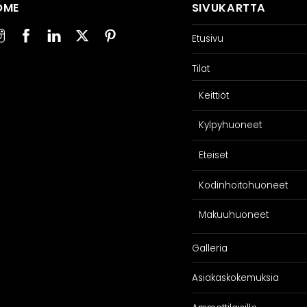
OME
SIVUKARTTA
SPIRAATIO
PALVELU
Etusivu
Galleria
Suunnittelijoill
Tilat
iakaskokemuksia
Projektimyynti
ARKKIkauppa
Keittiöt
€
0,00
Kylpyhuoneet
Eteiset
Kodinhoitohuoneet
Makuuhuoneet
Galleria
Asiakaskokemuksia