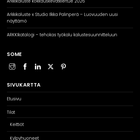
Arkkikaluste kokkauskevätkiertue 2026
Arkkikaluste x Studio Ilkka Palinperä – Luovuuden uusi
näyttämö
ARKKIkatalogi – tehokas työkalu kalustesuunnitteluun
SOME
SIVUKARTTA
Etusivu
Tilat
Keittiöt
Kylpyhuoneet