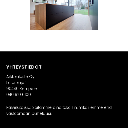
INSPIRAATIO
Galleria
Asiakaskokemuksia
ARKKIkauppa
€
0,00
PALVELUT
Suunnittelijoille
YHTEYSTIEDOT
Projektimyynti
Arkkikaluste Oy
Laturikuja 1
90440 Kempele
MEISTÄ
040 510 6100
Yhteystiedot
Palvelutakuu: Soitamme aina takaisin, mikäli emme ehdi
vastaamaan puheluusi.
Tiimi
Tarina