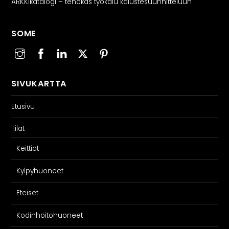
ARKKIkatalogi – tehokas työkalu kalustesuunnitteluun
SOME
SIVUKARTTA
Etusivu
Tilat
Keittiöt
Kylpyhuoneet
Eteiset
Kodinhoitohuoneet