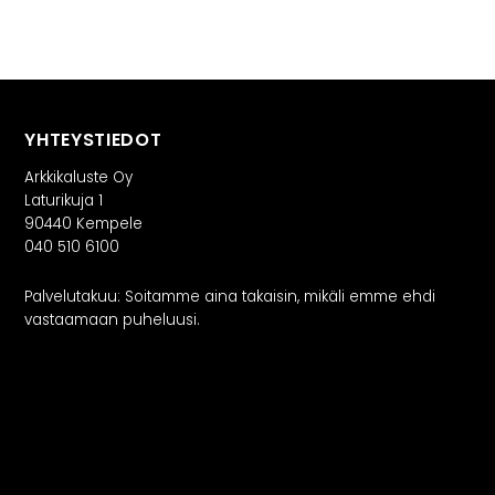
INSPIRAATIO
Galleria
Asiakaskokemuksia
ARKKIkauppa
€
0,00
YHTEYSTIEDOT
Arkkikaluste Oy
PALVELUT
Laturikuja 1
90440 Kempele
040 510 6100
Suunnittelijoille
Projektimyynti
Palvelutakuu: Soitamme aina takaisin, mikäli emme ehdi
vastaamaan puheluusi.
MEISTÄ
Yhteystiedot
Tiimi
Tarina