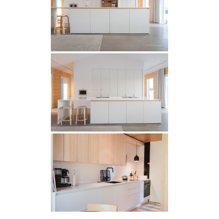
INSPIRAATIO
Galleria
Asiakaskokemuksia
ARKKIkauppa
€
0,00
PALVELUT
Suunnittelijoille
Projektimyynti
MEISTÄ
Yhteystiedot
Tiimi
Tarina