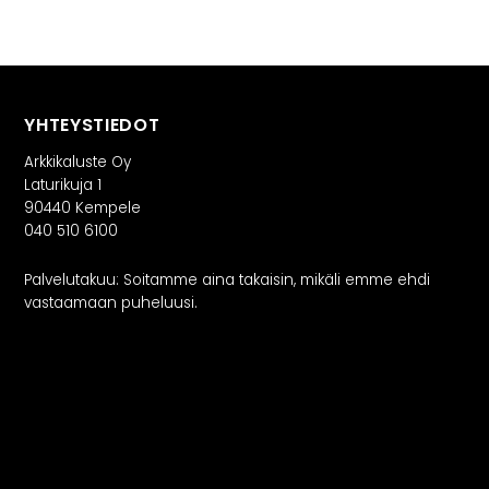
Rekry
YHTEYSTIEDOT
Arkkikaluste Oy
Laturikuja 1
90440 Kempele
040 510 6100
Palvelutakuu: Soitamme aina takaisin, mikäli emme ehdi
vastaamaan puheluusi.