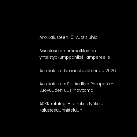
RATKAISUT
IN
Keittiöt
Kylpyhuoneet
As
Arkkikalusteen 10-vuotisjuhla
Eteiset
Kodinhoitohuoneet
Sisustusalan ammattilainen
Makuuhuoneet
yhteistyökumppaniksi Tampereelle
Arkkikaluste kokkauskevätkiertue 2026
Arkkikaluste x Studio Ilkka Palinperä –
Luovuuden uusi näyttämö
ARKKIkatalogi – tehokas työkalu
kalustesuunnitteluun