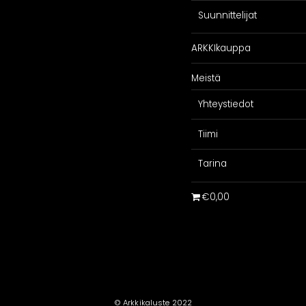
Suunnittelijat
SPIRAATIO
PALVELU
ARKKIkauppa
Galleria
Suunnittelijoill
iakaskokemuksia
Projektimyynti
Meistä
ARKKIkauppa
€
0,00
Yhteystiedot
Tiimi
Tarina
€0,00
© Arkkikaluste 2022