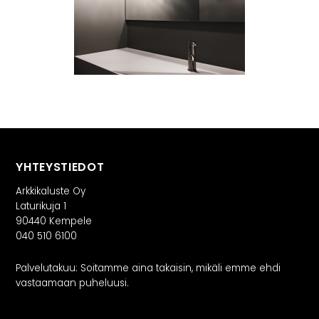
INSPIRAATIO
Galleria
Asiakaskokemuksia
ARKKIkauppa
€
0,00
PALVELUT
Suunnittelijoille
YHTEYSTIEDOT
Projektimyynti
Arkkikaluste Oy
Laturikuja 1
90440 Kempele
MEISTÄ
040 510 6100
Yhteystiedot
Palvelutakuu: Soitamme aina takaisin, mikäli emme ehdi
vastaamaan puheluusi.
Tiimi
Tarina