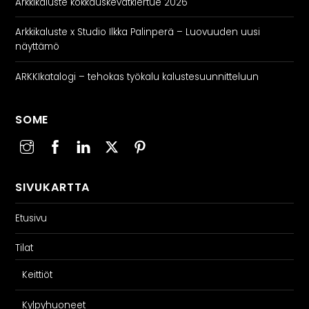
Arkkikaluste kokkauskevätkiertue 2026
Arkkikaluste x Studio Ilkka Palinperä – Luovuuden uusi
näyttämö
ARKKIkatalogi – tehokas työkalu kalustesuunnitteluun
SOME
SIVUKARTTA
Etusivu
Tilat
Keittiöt
Kylpyhuoneet