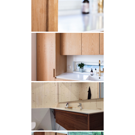
INSPIRAATIO
Galleria
Asiakaskokemuksia
ARKKIkauppa
€
0,00
PALVELUT
Suunnittelijoille
Projektimyynti
MEISTÄ
Yhteystiedot
Tiimi
Tarina