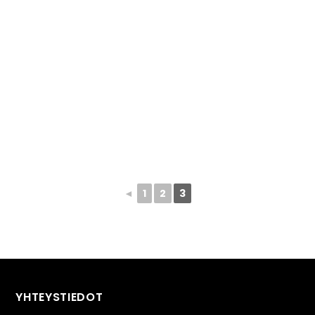
◄
1
2
3
YHTEYSTIEDOT