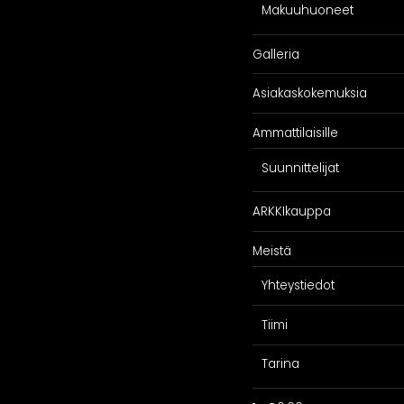
Makuuhuoneet
Galleria
Asiakaskokemuksia
SPIRAATIO
PALVELU
Ammattilaisille
Galleria
Suunnittelijoill
Suunnittelijat
iakaskokemuksia
Projektimyynti
ARKKIkauppa
ARKKIkauppa
€
0,00
Meistä
Yhteystiedot
Tiimi
Tarina