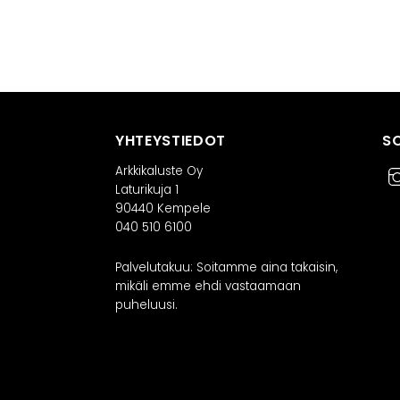
YHTEYSTIEDOT
S
Arkkikaluste Oy
Laturikuja 1
90440 Kempele
040 510 6100
Palvelutakuu: Soitamme aina takaisin,
mikäli emme ehdi vastaamaan
puheluusi.