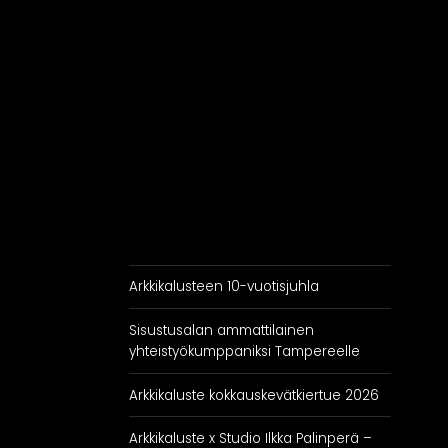
RATKAISUT
IN
Keittiöt
Kylpyhuoneet
As
Eteiset
Kodinhoitohuoneet
Makuuhuoneet
Arkkikalusteen 10-vuotisjuhla
Sisustusalan ammattilainen
yhteistyökumppaniksi Tampereelle
Arkkikaluste kokkauskevätkiertue 2026
Arkkikaluste x Studio Ilkka Palinperä –