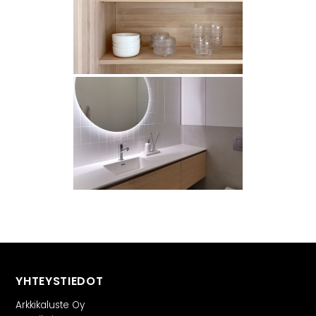
INSPIRAATIO
Galleria
Asiakaskokemuksia
ARKKIkauppa
€
0,00
PALVELUT
Suunnittelijoille
Projektimyynti
MEISTÄ
Yhteystiedot
YHTEYSTIEDOT
Tiimi
Tarina
Arkkikaluste Oy