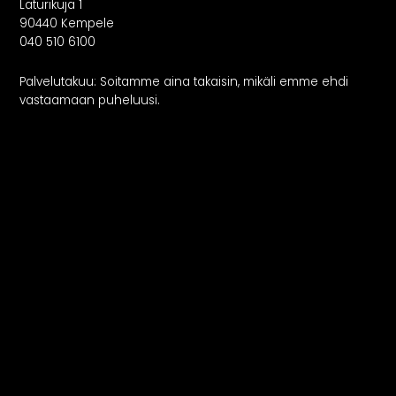
Rekry
Laturikuja 1
90440 Kempele
040 510 6100
Palvelutakuu: Soitamme aina takaisin, mikäli emme ehdi
vastaamaan puheluusi.