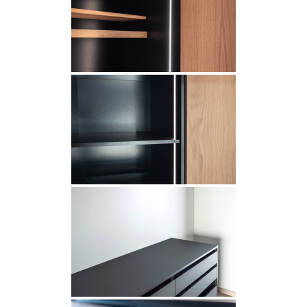
INSPIRAATIO
Galleria
Asiakaskokemuksia
ARKKIkauppa
€
0,00
PALVELUT
Suunnittelijoille
Projektimyynti
MEISTÄ
Yhteystiedot
Tiimi
Tarina