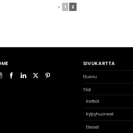
◄
1
2
OME
SIVUKARTTA
Etusivu
Tilat
Keittiöt
Kylpyhuoneet
Eteiset