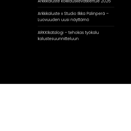
Arkkikaluste kokkauskevätkiertue 2026
Arkkikaluste x Studio Ilkka Palinperä –
Luovuuden uusi näyttämö
ARKKIkatalogi – tehokas työkalu
kalustesuunnitteluun