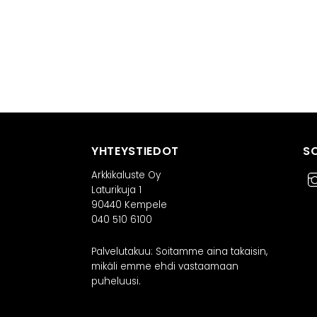
YHTEYSTIEDOT
S
Arkkikaluste Oy
Laturikuja 1
90440 Kempele
040 510 6100
Palvelutakuu: Soitamme aina takaisin,
mikäli emme ehdi vastaamaan
puheluusi.