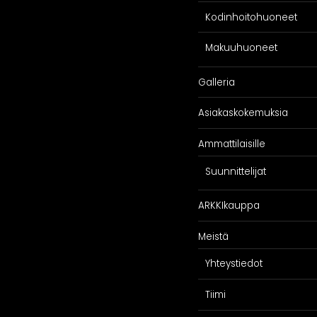
Kodinhoitohuoneet
Makuuhuoneet
Galleria
SPIRAATIO
PALVELU
Asiakaskokemuksia
Galleria
Suunnittelijoill
Ammattilaisille
iakaskokemuksia
Projektimyynti
ARKKIkauppa
Suunnittelijat
€
0,00
ARKKIkauppa
Meistä
Yhteystiedot
Tiimi