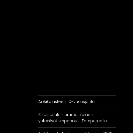
RATKAISUT
IN
Keittiöt
Kylpyhuoneet
As
Eteiset
Kodinhoitohuoneet
Makuuhuoneet
Arkkikalusteen 10-vuotisjuhla
Sisustusalan ammattilainen
yhteistyökumppaniksi Tampereelle