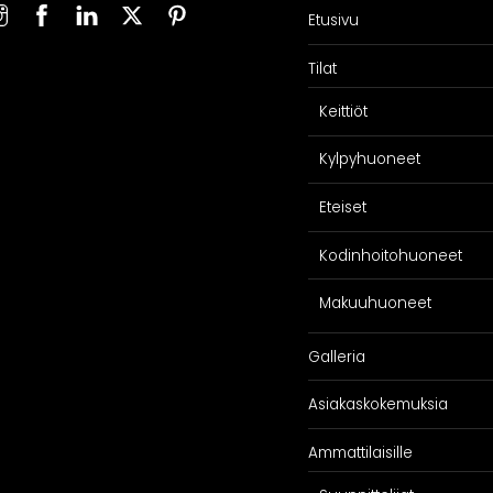
Etusivu
SPIRAATIO
PALVELU
Tilat
Galleria
Suunnittelijoill
iakaskokemuksia
Projektimyynti
Keittiöt
ARKKIkauppa
€
0,00
Kylpyhuoneet
Eteiset
Kodinhoitohuoneet
Makuuhuoneet
Galleria
Asiakaskokemuksia
Ammattilaisille