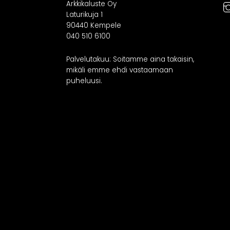
Arkkikaluste Oy
RATKAISUT
IN
Laturikuja 1
90440 Kempele
040 510 6100
Keittiöt
Kylpyhuoneet
As
Palvelutakuu: Soitamme aina takaisin,
Eteiset
mikäli emme ehdi vastaamaan
Kodinhoitohuoneet
puheluusi.
Makuuhuoneet