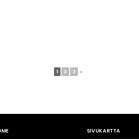
1
2
3
►
OME
SIVUKARTTA