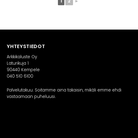
1
2
►
YHTEYSTIEDOT
Arkkikaluste Oy
Laturikuja 1
90440 Kempele
040 510 6100
Palvelutakuu: Soitamme aina takaisin, mikäli emme ehdi
vastaamaan puheluusi.