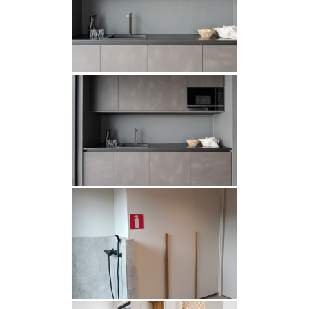
INSPIRAATIO
Galleria
Asiakaskokemuksia
ARKKIkauppa
€
0,00
PALVELUT
Suunnittelijoille
Projektimyynti
MEISTÄ
Yhteystiedot
Tiimi
Tarina