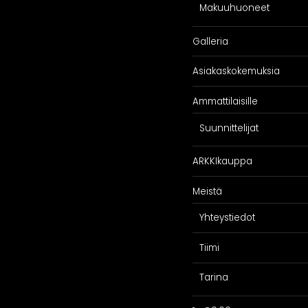
Makuuhuoneet
Galleria
Asiakaskokemuksia
SPIRAATIO
PALVELU
Ammattilaisille
Galleria
Suunnittelijoill
Suunnittelijat
iakaskokemuksia
Projektimyynti
ARKKIkauppa
ARKKIkauppa
€
0,00
Meistä
Yhteystiedot
Tiimi
Tarina