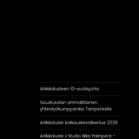
RATKAISUT
IN
Keittiöt
Kylpyhuoneet
As
Eteiset
Kodinhoitohuoneet
Makuuhuoneet
Arkkikalusteen 10-vuotisjuhla
Sisustusalan ammattilainen
yhteistyökumppaniksi Tampereelle
Arkkikaluste kokkauskevätkiertue 2026
Arkkikaluste x Studio Ilkka Palinperä –