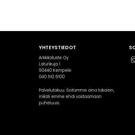
YHTEYSTIEDOT
S
Arkkikaluste Oy
Laturikuja 1
90440 Kempele
040 510 6100
Palvelutakuu: Soitamme aina takaisin,
mikäli emme ehdi vastaamaan
puheluusi.