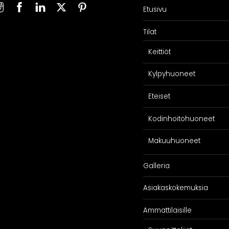
Etusivu
SPIRAATIO
PALVELU
Tilat
Galleria
Suunnittelijoill
iakaskokemuksia
Projektimyynti
Keittiöt
ARKKIkauppa
€
0,00
Kylpyhuoneet
Eteiset
Kodinhoitohuoneet
Makuuhuoneet
Galleria
Asiakaskokemuksia
Ammattilaisille