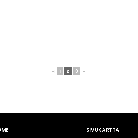
◄
1
2
3
►
OME
SIVUKARTTA