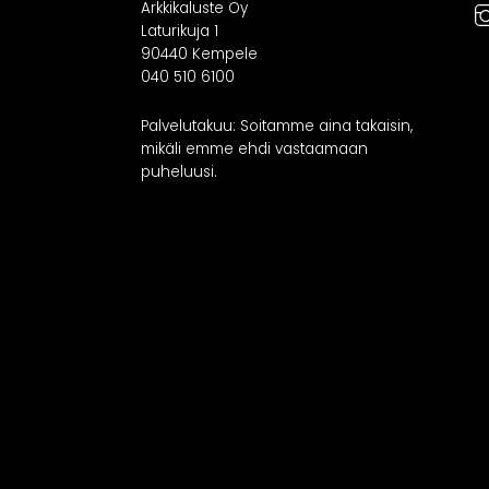
Arkkikaluste Oy
RATKAISUT
IN
Laturikuja 1
90440 Kempele
040 510 6100
Keittiöt
Kylpyhuoneet
As
Palvelutakuu: Soitamme aina takaisin,
Eteiset
mikäli emme ehdi vastaamaan
Kodinhoitohuoneet
puheluusi.
Makuuhuoneet