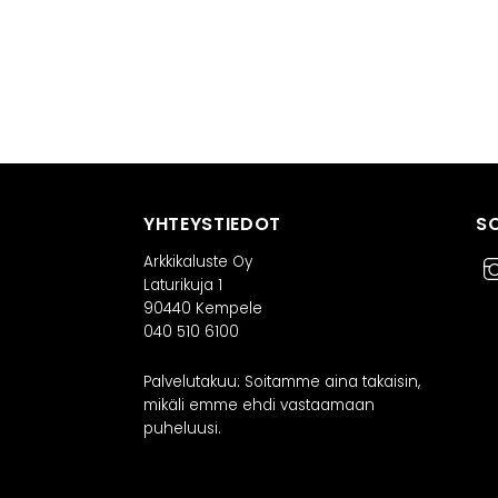
YHTEYSTIEDOT
S
Arkkikaluste Oy
Laturikuja 1
90440 Kempele
040 510 6100
Palvelutakuu: Soitamme aina takaisin,
RATKAISUT
IN
mikäli emme ehdi vastaamaan
puheluusi.
Keittiöt
Kylpyhuoneet
As