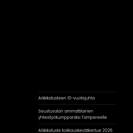
Eteiset
Kodinhoitohuoneet
Makuuhuoneet
Arkkikalusteen 10-vuotisjuhla
Sisustusalan ammattilainen
yhteistyökumppaniksi Tampereelle
Arkkikaluste kokkauskevätkiertue 2026