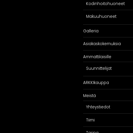
ARKKIkauppa
Kodinhoitohuoneet
€
0,00
Makuuhuoneet
Galleria
Asiakaskokemuksia
Ammattilaisille
Suunnittelijat
ARKKIkauppa
Meistä
Yhteystiedot
Tiimi
Tarina