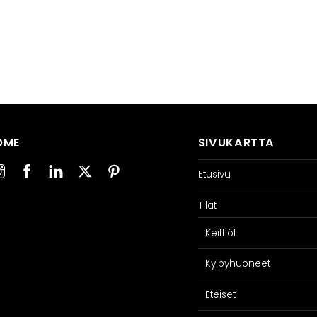
OME
SIVUKARTTA
Etusivu
Tilat
Keittiöt
SPIRAATIO
PALVELU
Kylpyhuoneet
Galleria
Suunnittelijoill
Eteiset
iakaskokemuksia
Projektimyynti