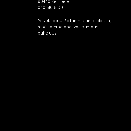
90440 Kempele
040 510 6100
Palvelutakuu: Soitamme aina takaisin,
mikäli emme ehdi vastaamaan
puheluusi.
RATKAISUT
IN
Keittiöt
Kylpyhuoneet
As
Eteiset
Kodinhoitohuoneet
Makuuhuoneet