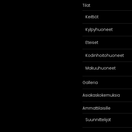
Tilat
Keittiöt
Kylpyhuoneet
Eteiset
Kodinhoitohuoneet
SPIRAATIO
PALVELU
Makuuhuoneet
Galleria
Suunnittelijoill
Galleria
iakaskokemuksia
Projektimyynti
ARKKIkauppa
Asiakaskokemuksia
€
0,00
Ammattilaisille
Suunnittelijat