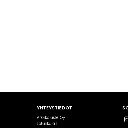
YHTEYSTIEDOT
S
Arkkikaluste Oy
Laturikuja 1