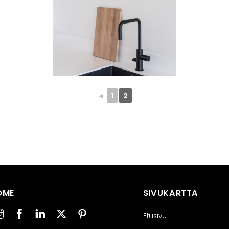
◄
1
2
OME
SIVUKARTTA
Etusivu