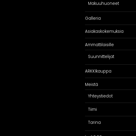
Makuuhuoneet
Galleria
Asiakaskokemuksia
SPIRAATIO
PALVELU
Ammattilaisille
Galleria
Suunnittelijoill
Suunnittelijat
iakaskokemuksia
Projektimyynti
ARKKIkauppa
ARKKIkauppa
€
0,00
Meistä
Yhteystiedot
Tiimi
Tarina