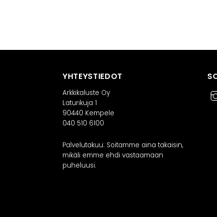
YHTEYSTIEDOT
S
Arkkikaluste Oy
Laturikuja 1
90440 Kempele
040 510 6100
Palvelutakuu: Soitamme aina takaisin,
mikäli emme ehdi vastaamaan
puheluusi.