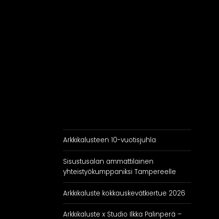
RATKAISUT
IN
Keittiöt
Kylpyhuoneet
As
Eteiset
Kodinhoitohuoneet
Makuuhuoneet
Arkkikalusteen 10-vuotisjuhla
Sisustusalan ammattilainen
yhteistyökumppaniksi Tampereelle
Arkkikaluste kokkauskevätkiertue 2026
Arkkikaluste x Studio Ilkka Palinperä –