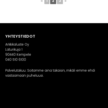
◄
1
2
3
►
YHTEYSTIEDOT
Arkkikaluste Oy
Laturikuja 1
90440 Kempele
040 510 6100
Palvelutakuu: Soitamme aina takaisin, mikäli emme ehdi
vastaamaan puheluusi.