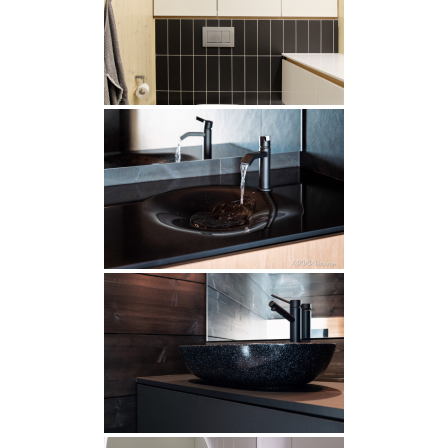
INSPIRAATIO
Galleria
Asiakaskokemuksia
ARKKIkauppa
€
0,00
PALVELUT
Suunnittelijoille
Projektimyynti
MEISTÄ
Yhteystiedot
Tiimi
Tarina