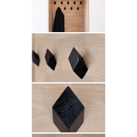
INSPIRAATIO
Galleria
Asiakaskokemuksia
ARKKIkauppa
€
0,00
PALVELUT
Suunnittelijoille
Projektimyynti
MEISTÄ
Yhteystiedot
Tiimi
Tarina