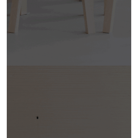
Rekry