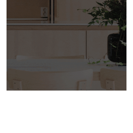
Laadukkaasti suunniteltu ja mittatilaustyönä
valmistettu kaluste tekee kodista paitsi toimivan myös
ainutlaatuisen. Kun jokainen yksityiskohta on harkittu ja
räätälöity juuri sinulle, syntyy kokonaisuus, joka kestää