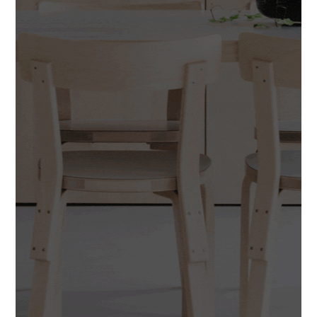
INSPIRAATIO
Galleria
Asiakaskokemuksia
ARKKIkauppa
€
0,00
PALVELUT
Suunnittelijoille
Projektimyynti
MEISTÄ
Yhteystiedot
Tiimi
Tarina