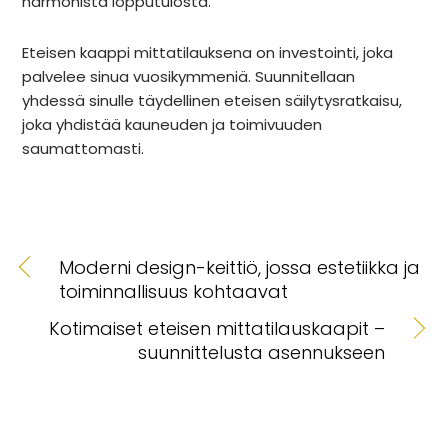
harmonista lopputulosta.
Eteisen kaappi mittatilauksena on investointi, joka
palvelee
sinua
vuosikymmeniä. Suunnitellaan
yhdessä sinulle täydellinen eteisen säilytysratkaisu,
joka yhdistää kauneuden ja toimivuuden
saumattomasti.
Moderni design-keittiö, jossa estetiikka ja
toiminnallisuus kohtaavat
Kotimaiset eteisen mittatilauskaapit –
suunnittelusta asennukseen