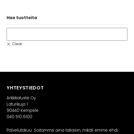
Hae tuotteita
YHTEYSTIEDOT
Arkkikaluste Oy
Laturikuja 1
90440 Kempele
040 510 6100
Palvelutakuu: Soitamme aina takaisin, mikäli emme ehdi