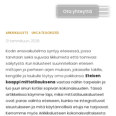
Skip
Eteisen kaappi mittatilaus –
to
Ota yhteyttä
content
yksilöllinen ratkaisu jokaiseen
kotiin
ARKKIKALUSTE
/
UNCATEGORIZED
/
13 tammikuun, 2026
Kodin ensivaikutelma syntyy eteisessä, jossa
RATKAISUT
tarvitaan sekä sujuvaa liikkumista että toimivaa
säilytystä. Kun kalusteet suunnitellaan eteisen
Keittiöt
mittojen ja perheen arjen mukaan, jokaiselle takille,
Kylpyhuoneet
kengälle ja laukulle löytyy oma paikkansa.
Eteisen
Eteiset
kaappi mittatilauksena
vastaa näihin tarpeisiin ja
Kodinhoitohuoneet
luo juuri sinun kotiisi sopivan kokonaisuuden.
Tässä
Makuuhuoneet
artikkelissa käymme läpi, miksi mittatilauskalusteet
ovat paras valinta eteiseen, kuinka ne integroituvat
sisustukseen ja mitä käytännöllisiä etuja ne tarjoavat.
Kerromme myös Arkkikalusteen kokonaisvaltaisesta