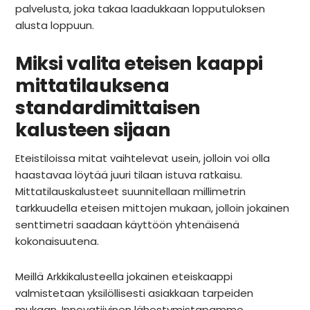
INSPIRAATIO
palvelusta, joka takaa laadukkaan lopputuloksen
alusta loppuun.
Galleria
Asiakaskokemuksia
Miksi valita eteisen kaappi
ARKKIkauppa
€
0,00
mittatilauksena
standardimittaisen
kalusteen sijaan
PALVELUT
Eteistiloissa mitat vaihtelevat usein, jolloin voi olla
Suunnittelijoille
haastavaa löytää juuri tilaan istuva ratkaisu.
Projektimyynti
Mittatilauskalusteet suunnitellaan millimetrin
tarkkuudella eteisen mittojen mukaan, jolloin jokainen
senttimetri saadaan käyttöön yhtenäisenä
MEISTÄ
kokonaisuutena.
Yhteystiedot
Meillä Arkkikalusteella jokainen eteiskaappi
Tiimi
valmistetaan yksilöllisesti asiakkaan tarpeiden
Tarina
mukaan. Innovatiivinen lähestymistapamme