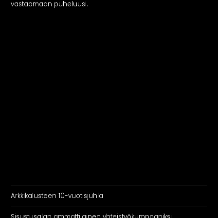
vastaamaan puheluusi.
Arkkikalusteen 10-vuotisjuhla
Sisustusalan ammattilainen yhteistyökumppaniksi