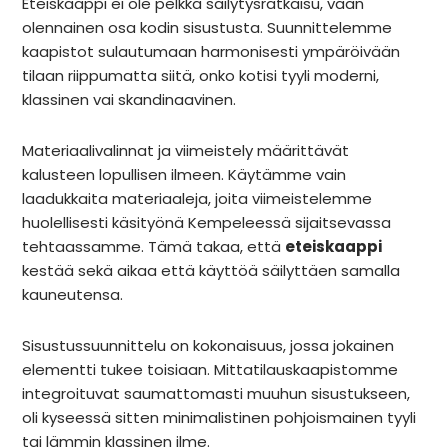
Eteiskaappi ei ole pelkkä säilytysratkaisu, vaan
olennainen osa kodin sisustusta. Suunnittelemme
kaapistot sulautumaan harmonisesti ympäröivään
tilaan riippumatta siitä, onko kotisi tyyli moderni,
klassinen vai skandinaavinen.
Materiaalivalinnat ja viimeistely määrittävät
kalusteen lopullisen ilmeen. Käytämme vain
laadukkaita materiaaleja, joita viimeistelemme
huolellisesti käsityönä Kempeleessä sijaitsevassa
tehtaassamme. Tämä takaa, että
eteiskaappi
kestää sekä aikaa että käyttöä säilyttäen samalla
kauneutensa.
Sisustussuunnittelu on kokonaisuus, jossa jokainen
elementti tukee toisiaan. Mittatilauskaapistomme
integroituvat saumattomasti muuhun sisustukseen,
oli kyseessä sitten minimalistinen pohjoismainen tyyli
tai lämmin klassinen ilme.