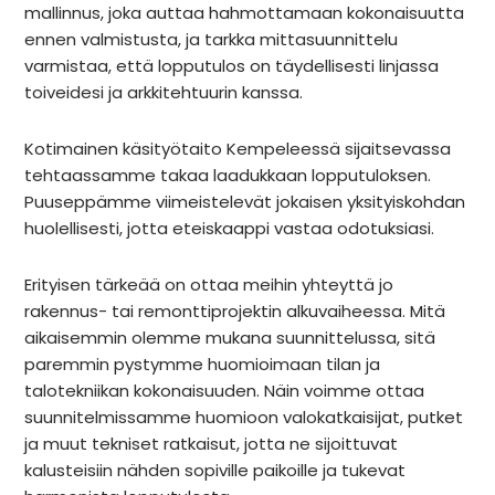
mallinnus, joka auttaa hahmottamaan kokonaisuutta
ennen valmistusta, ja tarkka mittasuunnittelu
varmistaa, että lopputulos on täydellisesti linjassa
toiveidesi ja arkkitehtuurin kanssa.
Kotimainen käsityötaito Kempeleessä sijaitsevassa
tehtaassamme takaa laadukkaan lopputuloksen.
Puuseppämme viimeistelevät jokaisen yksityiskohdan
huolellisesti, jotta eteiskaappi vastaa odotuksiasi.
Erityisen tärkeää on ottaa meihin yhteyttä jo
rakennus- tai remonttiprojektin alkuvaiheessa. Mitä
aikaisemmin olemme mukana suunnittelussa, sitä
paremmin pystymme huomioimaan tilan ja
talotekniikan kokonaisuuden.
Näin voimme ottaa
suunnitelmissamme huomioon valokatkaisijat, putket
ja muut tekniset ratkaisut, jotta ne sijoittuvat
kalusteisiin nähden sopiville paikoille ja tukevat