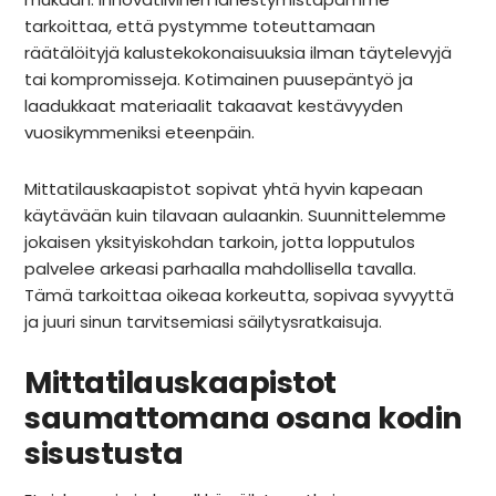
Rekry
tarkoittaa, että pystymme toteuttamaan
räätälöityjä kalustekokonaisuuksia ilman täytelevyjä
tai kompromisseja. Kotimainen puusepäntyö ja
laadukkaat materiaalit takaavat kestävyyden
vuosikymmeniksi eteenpäin.
Mittatilauskaapistot sopivat yhtä hyvin kapeaan
käytävään kuin tilavaan aulaankin. Suunnittelemme
jokaisen yksityiskohdan tarkoin, jotta lopputulos
palvelee arkeasi parhaalla mahdollisella tavalla.
Tämä tarkoittaa oikeaa korkeutta, sopivaa syvyyttä
ja juuri sinun tarvitsemiasi säilytysratkaisuja.
Mittatilauskaapistot
saumattomana osana kodin
sisustusta