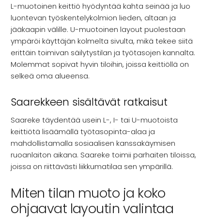
L-muotoinen keittiö hyödyntää kahta seinää ja luo
luontevan työskentelykolmion lieden, altaan ja
jääkaapin välille. U-muotoinen layout puolestaan
ympäröi käyttäjän kolmelta sivulta, mikä tekee siitä
erittäin toimivan säilytystilan ja työtasojen kannalta.
Molemmat sopivat hyvin tiloihin, joissa keittiöllä on
selkeä oma alueensa.
Saarekkeen sisältävät ratkaisut
Saareke täydentää usein L-, I- tai U-muotoista
keittiötä lisäämällä työtasopinta-alaa ja
mahdollistamalla sosiaalisen kanssakäymisen
ruoanlaiton aikana. Saareke toimii parhaiten tiloissa,
joissa on riittävästi liikkumatilaa sen ympärillä.
Miten tilan muoto ja koko
ohjaavat layoutin valintaa