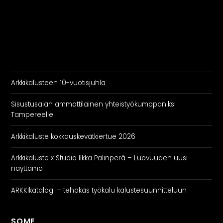
Arkkikalusteen 10-vuotisjuhla
Sisustusalan ammattilainen yhteistyökumppaniksi
Tampereelle
Arkkikaluste kokkauskevätkiertue 2026
Arkkikaluste x Studio Ilkka Palinperä – Luovuuden uusi
näyttämö
ARKKIkatalogi – tehokas työkalu kalustesuunnitteluun
SOME