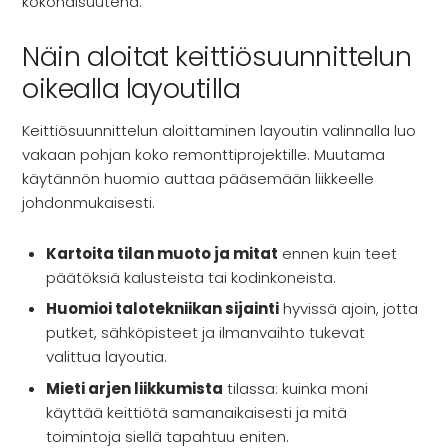
kokonaisuutena.
Näin aloitat keittiösuunnittelun
oikealla layoutilla
Keittiösuunnittelun aloittaminen layoutin valinnalla luo
vakaan pohjan koko remonttiprojektille. Muutama
käytännön huomio auttaa pääsemään liikkeelle
johdonmukaisesti.
Kartoita tilan muoto ja mitat
ennen kuin teet
päätöksiä kalusteista tai kodinkoneista.
Huomioi talotekniikan sijainti
hyvissä ajoin, jotta
putket, sähköpisteet ja ilmanvaihto tukevat
valittua layoutia.
Mieti arjen liikkumista
tilassa: kuinka moni
käyttää keittiötä samanaikaisesti ja mitä
toimintoja siellä tapahtuu eniten.