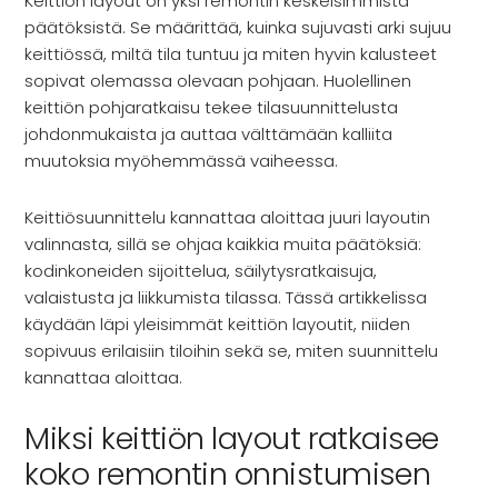
INSPIRAATIO
Keittiön layout on yksi remontin keskeisimmistä
päätöksistä. Se määrittää, kuinka sujuvasti arki sujuu
Galleria
keittiössä, miltä tila tuntuu ja miten hyvin kalusteet
Asiakaskokemuksia
sopivat olemassa olevaan pohjaan. Huolellinen
ARKKIkauppa
keittiön pohjaratkaisu tekee tilasuunnittelusta
€
0,00
johdonmukaista ja auttaa välttämään kalliita
muutoksia myöhemmässä vaiheessa.
PALVELUT
Keittiösuunnittelu kannattaa aloittaa juuri layoutin
valinnasta, sillä se ohjaa kaikkia muita päätöksiä:
Suunnittelijoille
kodinkoneiden sijoittelua, säilytysratkaisuja,
Projektimyynti
valaistusta ja liikkumista tilassa. Tässä artikkelissa
käydään läpi yleisimmät keittiön layoutit, niiden
sopivuus erilaisiin tiloihin sekä se, miten suunnittelu
MEISTÄ
kannattaa aloittaa.
Yhteystiedot
Miksi keittiön layout ratkaisee
Tiimi
koko remontin onnistumisen
Tarina