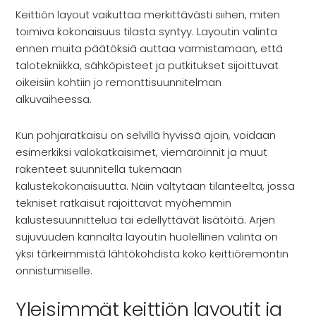
Rekry
Keittiön layout vaikuttaa merkittävästi siihen, miten
toimiva kokonaisuus tilasta syntyy. Layoutin valinta
ennen muita päätöksiä auttaa varmistamaan, että
talotekniikka, sähköpisteet ja putkitukset sijoittuvat
oikeisiin kohtiin jo remonttisuunnitelman
alkuvaiheessa.
Kun pohjaratkaisu on selvillä hyvissä ajoin, voidaan
esimerkiksi valokatkaisimet, viemäröinnit ja muut
rakenteet suunnitella tukemaan
kalustekokonaisuutta. Näin vältytään tilanteelta, jossa
tekniset ratkaisut rajoittavat myöhemmin
kalustesuunnittelua tai edellyttävät lisätöitä. Arjen
sujuvuuden kannalta layoutin huolellinen valinta on
yksi tärkeimmistä lähtökohdista koko keittiöremontin
onnistumiselle.
Yleisimmät keittiön layoutit ja