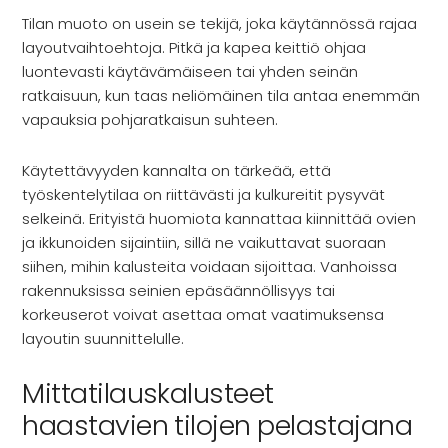
Tilan muoto on usein se tekijä, joka käytännössä rajaa
layoutvaihtoehtoja. Pitkä ja kapea keittiö ohjaa
luontevasti käytävämäiseen tai yhden seinän
ratkaisuun, kun taas neliömäinen tila antaa enemmän
vapauksia pohjaratkaisun suhteen.
Käytettävyyden kannalta on tärkeää, että
työskentelytilaa on riittävästi ja kulkureitit pysyvät
selkeinä. Erityistä huomiota kannattaa kiinnittää ovien
ja ikkunoiden sijaintiin, sillä ne vaikuttavat suoraan
siihen, mihin kalusteita voidaan sijoittaa. Vanhoissa
rakennuksissa seinien epäsäännöllisyys tai
korkeuserot voivat asettaa omat vaatimuksensa
layoutin suunnittelulle.
Mittatilauskalusteet
haastavien tilojen pelastajana