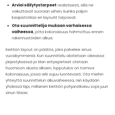
Arvioi säilytystarpeet
realistisesti, sillä ne
vaikuttavat suoraan siihen, kuinka paljon
kaapistotilaa eri layoutit tarjoavat.
Ota suunnittelija mukaan varhaisessa
vaiheessa
, jotta kokonaisuus hahmottuu ennen
rakennustöiden alkua.
Keittiön layout on päätös, joka palvelee sinua
vuosikymmeniä. Kun suunnittelu aloitetaan oikeassa
järjestyksessä ja tilan erityispiirteet otetaan
huomioon alusta alkaen, lopputulos on toimiva
kokonaisuus, jossa arki sujuu luontevasti. Ota meihin
yhteyttä suunnittelun alkuvaiheessa, niin käydään
yhdessä läpi, millainen keittiön pohjaratkaisu sopii juuri
sinun tilaasi.