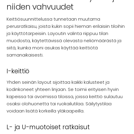
niiden vahvuudet
Keittiösuunnittelussa tunnetaan muutama
perusratkaisu, joista kukin sopii hieman erilaisiin tiloihin
ja käyttötarpeisiin. Layoutin valinta riippuu tilan
muodosta, käytettävissä olevasta neliömäärästä ja
siitä, kuinka moni asukas käyttää keittiötä
samanaikaisesti.
I-keittiö
Yhden seinän layout sijoittaa kaikki kalusteet ja
kodinkoneet yhteen linjaan. Se toimii erityisen hyvin
kapeissa tai avoimissa tiloissa, joissa keittiö sulautuu
osaksi olohuonetta tai ruokailutilaa. Säilytystilaa
voidaan lisätä korkeilla yläkaapeilla.
L- ja U-muotoiset ratkaisut