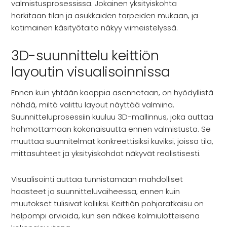
valmistusprosessissa. Jokainen yksityiskohta
harkitaan tilan ja asukkaiden tarpeiden mukaan, ja
kotimainen käsityötaito näkyy viimeistelyssä.
3D-suunnittelu keittiön
layoutin visualisoinnissa
Ennen kuin yhtään kaappia asennetaan, on hyödyllistä
nähdä, miltä valittu layout näyttää valmiina.
Suunnitteluprosessiin kuuluu 3D-mallinnus, joka auttaa
hahmottamaan kokonaisuutta ennen valmistusta. Se
muuttaa suunnitelmat konkreettisiksi kuviksi, joissa tila,
mittasuhteet ja yksityiskohdat näkyvät realistisesti.
Visualisointi auttaa tunnistamaan mahdolliset
haasteet jo suunnitteluvaiheessa, ennen kuin
muutokset tulisivat kalliiksi. Keittiön pohjaratkaisu on
helpompi arvioida, kun sen näkee kolmiulotteisena