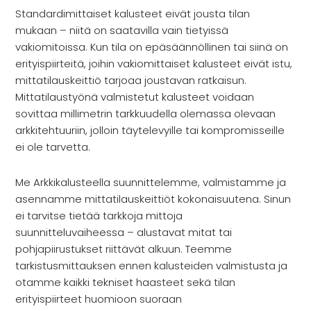
Standardimittaiset kalusteet eivät jousta tilan
mukaan – niitä on saatavilla vain tietyissä
vakiomitoissa. Kun tila on epäsäännöllinen tai siinä on
erityispiirteitä, joihin vakiomittaiset kalusteet eivät istu,
mittatilauskeittiö tarjoaa joustavan ratkaisun.
Mittatilaustyönä valmistetut kalusteet voidaan
sovittaa millimetrin tarkkuudella olemassa olevaan
arkkitehtuuriin, jolloin täytelevyille tai kompromisseille
ei ole tarvetta.
Me Arkkikalusteella suunnittelemme, valmistamme ja
asennamme mittatilauskeittiöt kokonaisuutena. Sinun
ei tarvitse tietää tarkkoja mittoja
suunnitteluvaiheessa – alustavat mitat tai
pohjapiirustukset riittävät alkuun. Teemme
tarkistusmittauksen ennen kalusteiden valmistusta ja
otamme kaikki tekniset haasteet sekä tilan
erityispiirteet huomioon suoraan