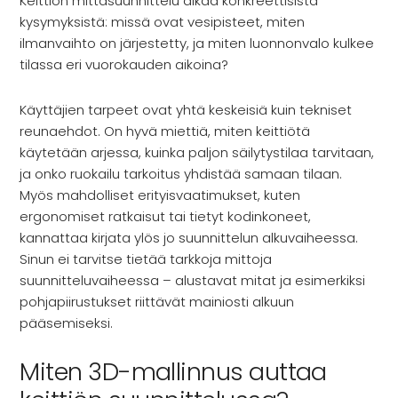
Keittiön mittasuunnittelu alkaa konkreettisista
kysymyksistä: missä ovat vesipisteet, miten
ilmanvaihto on järjestetty, ja miten luonnonvalo kulkee
tilassa eri vuorokauden aikoina?
Käyttäjien tarpeet ovat yhtä keskeisiä kuin tekniset
reunaehdot. On hyvä miettiä, miten keittiötä
käytetään arjessa, kuinka paljon säilytystilaa tarvitaan,
ja onko ruokailu tarkoitus yhdistää samaan tilaan.
Myös mahdolliset erityisvaatimukset, kuten
ergonomiset ratkaisut tai tietyt kodinkoneet,
kannattaa kirjata ylös jo suunnittelun alkuvaiheessa.
Sinun ei tarvitse tietää tarkkoja mittoja
suunnitteluvaiheessa – alustavat mitat ja esimerkiksi
pohjapiirustukset riittävät mainiosti alkuun
pääsemiseksi.
Miten 3D-mallinnus auttaa