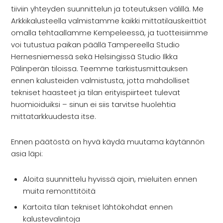
tiiviin yhteyden suunnittelun ja toteutuksen välillä. Me
Arkkikalusteella valmistamme kaikki mittatilauskeittiöt
omalla tehtaallamme Kempeleessä, ja tuotteisiimme
voi tutustua paikan päällä Tampereella Studio
Hernesniemessä sekä Helsingissä Studio Ilkka
Pälinperän tiloissa. Teemme tarkistusmittauksen
ennen kalusteiden valmistusta, jotta mahdolliset
tekniset haasteet ja tilan erityispiirteet tulevat
huomioiduiksi – sinun ei siis tarvitse huolehtia
mittatarkkuudesta itse.
Ennen päätöstä on hyvä käydä muutama käytännön
asia läpi:
Aloita suunnittelu hyvissä ajoin, mieluiten ennen
muita remonttitöitä
Kartoita tilan tekniset lähtökohdat ennen
kalustevalintoja