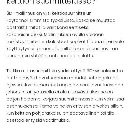
keittiön suunnittelussa?
3D-mallinnus on yksi keittiösuunnittelun
käytännöllisimmistä työkaluista, koska se muuttaa
abstraktit mitat ja värit konkreettiseksi
kokonaisuudeksi. Mallinnuksen avulla voidaan
tarkistaa, miten eri kalusteet sopivat tilaan, miten valo
käyttäytyy eri pinnoilla ja miltä kokonaisuus näyttää
ennen kuin yhtään materiaalia on tilattu.
Tarkka mittasuunnittelu yhdistettynä 3D-visualisointiin
auttaa myös havaitsemaan mahdolliset ongelmat
ajoissa. Jos esimerkiksi kaapin ovi osuu avautuessaan
johonkin tai työtasolla ei ole riittävästi tilaa, se on
paljon helpompi korjata suunnitelmassa kuin valmiissa
asennuksessa. Tämä vaihe on erityisen arvokas silloin,
kun keittiön pohjaratkaisu on epätavallinen tai tila
asettaa erityisiä vaatimuksia.