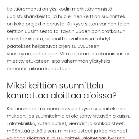
INSPIRAATIO
Keittiöremontti on yksi kodin merkittävimmistä
Galleria
uudistushankkeista, ja huolellinen keittiön suunnittelu
Asiakaskokemuksia
on koko projektin perusta. Oli kyse sitten vanhan talon
ARKKIkauppa
keittiön uusimisesta tai täysin uuden pohjaratkaisun
€
0,00
rakentamisesta, suunnitteluvaiheessa tehdyt
päätökset heijastuvat arjen sujuvuuteen
vuosikymmenten ajan. Mitä paremmin kokonaisuus on
PALVELUT
mietitty etukäteen, sitä vähemmän yllätyksiä
remontin aikana kohdataan.
Suunnittelijoille
Projektimyynti
Miksi keittiön suunnittelu
kannattaa aloittaa ajoissa?
MEISTÄ
Keittiöremontti etenee harvoin täysin suunnitelmien
mukaan, jos suunnitelmia ei ole tehty riittävän aikaisin.
Yhteystiedot
Talotekniikka, kuten putket, viemärit ja sähköpisteet,
Tiimi
määrittää pitkälti sen, mihin kalusteet ja kodinkoneet
Tarina
voidaan sijoittaa. Kun suunnittelu aloitetaan hyvissä