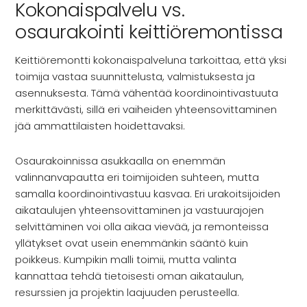
Kokonaispalvelu vs.
osaurakointi keittiöremontissa
Keittiöremontti kokonaispalveluna tarkoittaa, että yksi
toimija vastaa suunnittelusta, valmistuksesta ja
asennuksesta. Tämä vähentää koordinointivastuuta
merkittävästi, sillä eri vaiheiden yhteensovittaminen
jää ammattilaisten hoidettavaksi.
Osaurakoinnissa asukkaalla on enemmän
valinnanvapautta eri toimijoiden suhteen, mutta
samalla koordinointivastuu kasvaa. Eri urakoitsijoiden
aikataulujen yhteensovittaminen ja vastuurajojen
selvittäminen voi olla aikaa vievää, ja remonteissa
yllätykset ovat usein enemmänkin sääntö kuin
poikkeus. Kumpikin malli toimii, mutta valinta
kannattaa tehdä tietoisesti oman aikataulun,
resurssien ja projektin laajuuden perusteella.