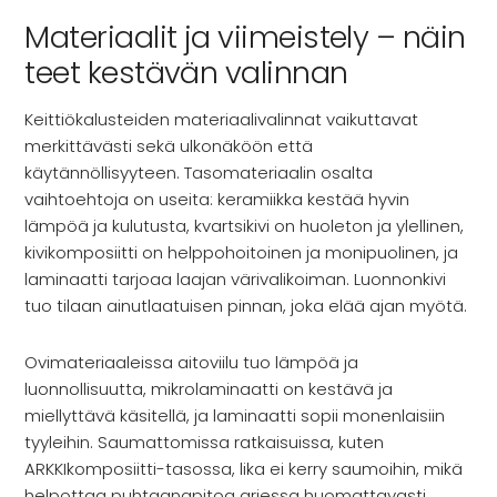
Materiaalit ja viimeistely – näin
teet kestävän valinnan
Keittiökalusteiden materiaalivalinnat vaikuttavat
merkittävästi sekä ulkonäköön että
käytännöllisyyteen. Tasomateriaalin osalta
vaihtoehtoja on useita: keramiikka kestää hyvin
lämpöä ja kulutusta, kvartsikivi on huoleton ja ylellinen,
kivikomposiitti on helppohoitoinen ja monipuolinen, ja
laminaatti tarjoaa laajan värivalikoiman. Luonnonkivi
tuo tilaan ainutlaatuisen pinnan, joka elää ajan myötä.
Ovimateriaaleissa aitoviilu tuo lämpöä ja
luonnollisuutta, mikrolaminaatti on kestävä ja
miellyttävä käsitellä, ja laminaatti sopii monenlaisiin
tyyleihin. Saumattomissa ratkaisuissa, kuten
ARKKIkomposiitti-tasossa, lika ei kerry saumoihin, mikä
helpottaa puhtaanapitoa arjessa huomattavasti.