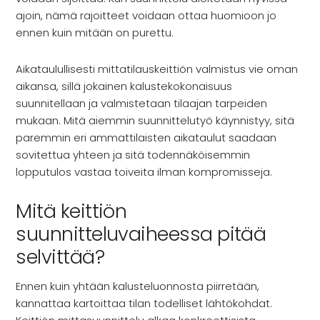
Rekry
ajoin, nämä rajoitteet voidaan ottaa huomioon jo
ennen kuin mitään on purettu.
Aikataulullisesti mittatilauskeittiön valmistus vie oman
aikansa, sillä jokainen kalustekokonaisuus
suunnitellaan ja valmistetaan tilaajan tarpeiden
mukaan. Mitä aiemmin suunnittelutyö käynnistyy, sitä
paremmin eri ammattilaisten aikataulut saadaan
sovitettua yhteen ja sitä todennäköisemmin
lopputulos vastaa toiveita ilman kompromisseja.
Mitä keittiön
suunnitteluvaiheessa pitää
selvittää?
Ennen kuin yhtään kalusteluonnosta piirretään,
kannattaa kartoittaa tilan todelliset lähtökohdat.