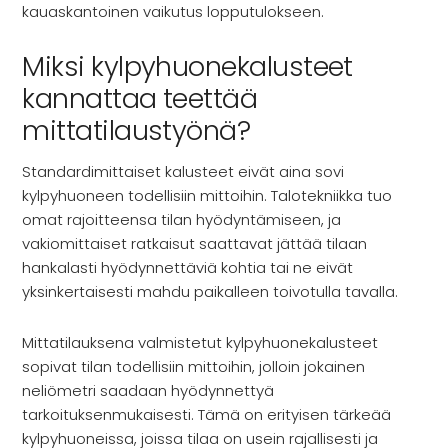
INSPIRAATIO
kauaskantoinen vaikutus lopputulokseen.
Galleria
Miksi kylpyhuonekalusteet
Asiakaskokemuksia
ARKKIkauppa
kannattaa teettää
€
0,00
mittatilaustyönä?
Standardimittaiset kalusteet eivät aina sovi
PALVELUT
kylpyhuoneen todellisiin mittoihin. Talotekniikka tuo
omat rajoitteensa tilan hyödyntämiseen, ja
Suunnittelijoille
vakiomittaiset ratkaisut saattavat jättää tilaan
Projektimyynti
hankalasti hyödynnettäviä kohtia tai ne eivät
yksinkertaisesti mahdu paikalleen toivotulla tavalla.
MEISTÄ
Mittatilauksena valmistetut kylpyhuonekalusteet
sopivat tilan todellisiin mittoihin, jolloin jokainen
Yhteystiedot
neliömetri saadaan hyödynnettyä
Tiimi
tarkoituksenmukaisesti. Tämä on erityisen tärkeää
Tarina
kylpyhuoneissa, joissa tilaa on usein rajallisesti ja