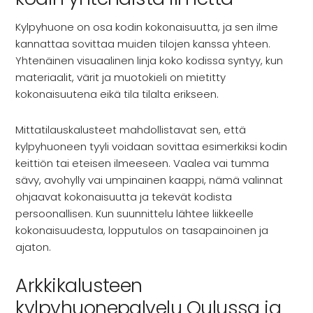
Kylpyhuone on osa kodin kokonaisuutta, ja sen ilme
kannattaa sovittaa muiden tilojen kanssa yhteen.
Yhtenäinen visuaalinen linja koko kodissa syntyy, kun
materiaalit, värit ja muotokieli on mietitty
kokonaisuutena eikä tila tilalta erikseen.
Mittatilauskalusteet mahdollistavat sen, että
kylpyhuoneen tyyli voidaan sovittaa esimerkiksi kodin
keittiön tai eteisen ilmeeseen. Vaalea vai tumma
sävy, avohylly vai umpinainen kaappi, nämä valinnat
ohjaavat kokonaisuutta ja tekevät kodista
persoonallisen. Kun suunnittelu lähtee liikkeelle
kokonaisuudesta, lopputulos on tasapainoinen ja
ajaton.
Arkkikalusteen
kylpyhuonepalvelu Oulussa ja