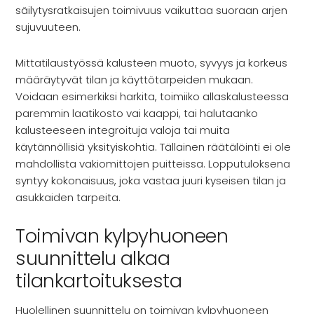
Rekry
säilytysratkaisujen toimivuus vaikuttaa suoraan arjen
sujuvuuteen.
Mittatilaustyössä kalusteen muoto, syvyys ja korkeus
määräytyvät tilan ja käyttötarpeiden mukaan.
Voidaan esimerkiksi harkita, toimiiko allaskalusteessa
paremmin laatikosto vai kaappi, tai halutaanko
kalusteeseen integroituja valoja tai muita
käytännöllisiä yksityiskohtia. Tällainen räätälöinti ei ole
mahdollista vakiomittojen puitteissa. Lopputuloksena
syntyy kokonaisuus, joka vastaa juuri kyseisen tilan ja
asukkaiden tarpeita.
Toimivan kylpyhuoneen
suunnittelu alkaa
tilankartoituksesta
Huolellinen suunnittelu on toimivan kylpyhuoneen