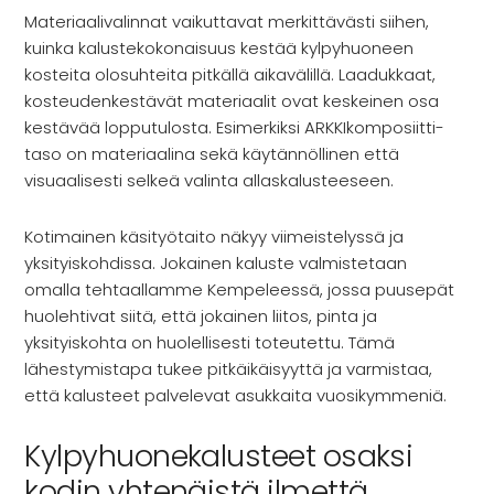
Materiaalivalinnat vaikuttavat merkittävästi siihen,
kuinka kalustekokonaisuus kestää kylpyhuoneen
kosteita olosuhteita pitkällä aikavälillä. Laadukkaat,
kosteudenkestävät materiaalit ovat keskeinen osa
kestävää lopputulosta. Esimerkiksi ARKKIkomposiitti-
taso on materiaalina sekä käytännöllinen että
visuaalisesti selkeä valinta allaskalusteeseen.
Kotimainen käsityötaito näkyy viimeistelyssä ja
yksityiskohdissa. Jokainen kaluste valmistetaan
omalla tehtaallamme Kempeleessä, jossa puusepät
huolehtivat siitä, että jokainen liitos, pinta ja
yksityiskohta on huolellisesti toteutettu. Tämä
lähestymistapa tukee pitkäikäisyyttä ja varmistaa,
että kalusteet palvelevat asukkaita vuosikymmeniä.
Kylpyhuonekalusteet osaksi
kodin yhtenäistä ilmettä