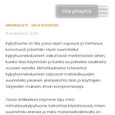
Skip
Kylpyhuonekalusteet toimivaan
to
Ota yhteyttä
content
kokonaisuuteen Oulussa
ARKKIKALUSTE
/
UNCATEGORIZED
/
15 toukokuun, 2026
Kylpyhuone on tila, jossa arjen sujuvuus ja toimivuus
korostuvat päivittäin. Hyvin suunnitellut
kylpyhuonekalusteet vaikuttavat merkittävästi siihen,
RATKAISUT
kuinka tilaa käytetään ja kuinka se palvelee asukkaita
vuosien varrella. Mittatilauksena toteutetut
Keittiöt
kylpyhuonekalusteet tarjoavat mahdollisuuden
Kylpyhuoneet
suunnitella jokainen yksityiskohta tilan ja käyttäjien
Eteiset
tarpeiden mukaan, ilman kompromisseja.
Kodinhoitohuoneet
Makuuhuoneet
Tässä artikkelissa käymme läpi, mitä
mittatilauskylpyhuone tarkoittaa käytännössä, miten
suunnittelu etenee ja miksi materiaalivalinnoilla on