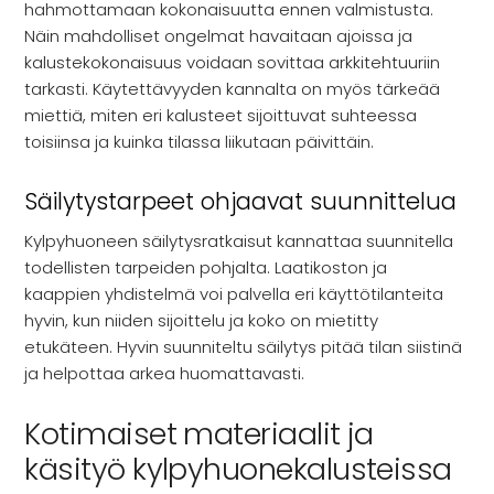
hahmottamaan kokonaisuutta ennen valmistusta.
Näin mahdolliset ongelmat havaitaan ajoissa ja
kalustekokonaisuus voidaan sovittaa arkkitehtuuriin
tarkasti. Käytettävyyden kannalta on myös tärkeää
miettiä, miten eri kalusteet sijoittuvat suhteessa
toisiinsa ja kuinka tilassa liikutaan päivittäin.
Säilytystarpeet ohjaavat suunnittelua
Kylpyhuoneen säilytysratkaisut kannattaa suunnitella
todellisten tarpeiden pohjalta. Laatikoston ja
kaappien yhdistelmä voi palvella eri käyttötilanteita
hyvin, kun niiden sijoittelu ja koko on mietitty
etukäteen. Hyvin suunniteltu säilytys pitää tilan siistinä
ja helpottaa arkea huomattavasti.
Kotimaiset materiaalit ja
käsityö kylpyhuonekalusteissa