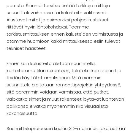
perusta. Sinun ei tarvitse tietää tarkkoja mittoja
suunnitteluvaiheessa tai kalusteita valitessasi.
Alustavat mitat ja esimerkiksi pohjapiirustukset
riittävät hyvin lähtökohdaksi. Teemme
tarkistusmittauksen ennen kalusteiden valmistusta ja
otamme huomioon kaikki mittauksessa esiin tulevat
tekniset haasteet.
Ennen kuin kalusteita aletaan suunnitella,
kartoitamme tilan rakenteen, talotekniikan sijainnit ja
teidän käyttötottumuksenne. Mitä aiemmin
suunnittelu aloitetaan remonttiprojektin yhteydessä,
sitä paremmin voidaan varmistaa, että putket,
valokatkaisimet ja muut rakenteet löytävät luontevan
paikkansa eivätkä myöhemmin riko visuaalista
kokonaisuutta.
Suunnitteluprosessiin kuuluu 3D-mallinnus, joka auttaa