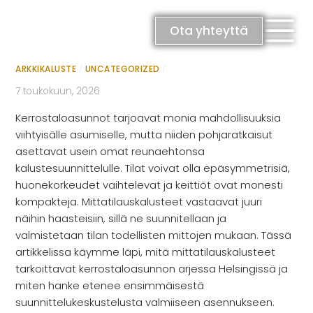
Skip
Mittatilauskalusteet
to
Ota yhteyttä
content
kerrostaloasuntoon Helsingissä
ARKKIKALUSTE
/
UNCATEGORIZED
/
7 toukokuun, 2026
Kerrostaloasunnot tarjoavat monia mahdollisuuksia
viihtyisälle asumiselle, mutta niiden pohjaratkaisut
asettavat usein omat reunaehtonsa
RATKAISUT
kalustesuunnittelulle. Tilat voivat olla epäsymmetrisiä,
huonekorkeudet vaihtelevat ja keittiöt ovat monesti
Keittiöt
kompakteja. Mittatilauskalusteet vastaavat juuri
Kylpyhuoneet
näihin haasteisiin, sillä ne suunnitellaan ja
Eteiset
valmistetaan tilan todellisten mittojen mukaan. Tässä
Kodinhoitohuoneet
artikkelissa käymme läpi, mitä mittatilauskalusteet
Makuuhuoneet
tarkoittavat kerrostaloasunnon arjessa Helsingissä ja
miten hanke etenee ensimmäisestä
suunnittelukeskustelusta valmiiseen asennukseen.