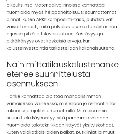
oikeuksiinsa. Materiaalivalinnoissa kannattaa
huomioida myös helppohoitoisuus: saumattomat
pinnat, kuten ARKKIkomposiitti-taso, puhdistuvat
vaivattomasti, mikä palvelee asukkaita käytännön
arjessa pitkälle tulevaisuuteen. Kestävyys ja
pitkäikäisyys ovat keskeisiä arvoja, kun
kalusteinvestointia tarkastellaan kokonaisuutena.
Näin mittatilauskalustehanke
etenee suunnittelusta
asennukseen
Hanke kannattaa aloittaa mahdollisimman
varhaisessa vaiheessa, mielellään jo remontin tai
rakennusprojektin alkumetreillä. Mitä aiemmin
suunnittelu käynnistyy, sitä paremmin voidaan
huomioida talotekniikkaan liittyvät yksityiskohdat,
kuten valokatkaisijoiden paikat, putkilinjat ja muut