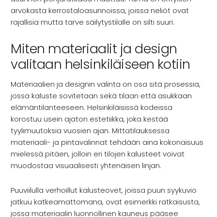
arvokasta kerrostaloasunnoissa, joissa neliöt ovat
rajallisia mutta tarve säilytystilalle on silti suuri.
Miten materiaalit ja design
valitaan helsinkiläiseen kotiin
Materiaalien ja designin valinta on osa sitä prosessia,
jossa kaluste sovitetaan sekä tilaan että asukkaan
elämäntilanteeseen. Helsinkiläisissä kodeissa
korostuu usein ajaton estetiikka, joka kestää
tyylimuutoksia vuosien ajan. Mittatilauksessa
materiaali- ja pintavalinnat tehdään aina kokonaisuus
mielessä pitäen, jolloin eri tilojen kalusteet voivat
muodostaa visuaalisesti yhtenäisen linjan.
Puuviilulla verhoillut kalusteovet, joissa puun syykuvio
jatkuu katkeamattomana, ovat esimerkki ratkaisusta,
jossa materiaalin luonnollinen kauneus pääsee