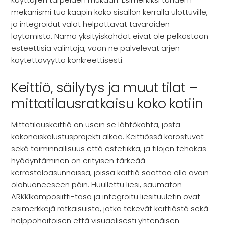
mekanismi tuo kaapin koko sisällön kerralla ulottuville,
ja integroidut valot helpottavat tavaroiden
löytämistä. Nämä yksityiskohdat eivät ole pelkästään
esteettisiä valintoja, vaan ne palvelevat arjen
käytettävyyttä konkreettisesti.
Keittiö, säilytys ja muut tilat –
mittatilausratkaisu koko kotiin
Mittatilauskeittiö on usein se lähtökohta, josta
kokonaiskalustusprojekti alkaa. Keittiössä korostuvat
sekä toiminnallisuus että estetiikka, ja tilojen tehokas
hyödyntäminen on erityisen tärkeää
kerrostaloasunnoissa, joissa keittiö saattaa olla avoin
olohuoneeseen päin. Huullettu liesi, saumaton
ARKKIkomposiitti-taso ja integroitu liesituuletin ovat
esimerkkejä ratkaisuista, jotka tekevät keittiöstä sekä
helppohoitoisen että visuaalisesti yhtenäisen