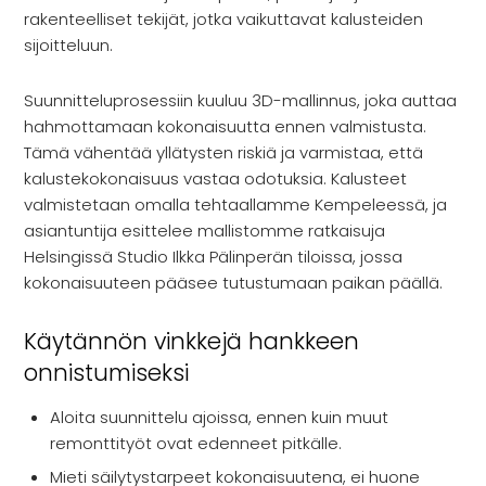
rakenteelliset tekijät, jotka vaikuttavat kalusteiden
sijoitteluun.
Suunnitteluprosessiin kuuluu 3D-mallinnus, joka auttaa
hahmottamaan kokonaisuutta ennen valmistusta.
Tämä vähentää yllätysten riskiä ja varmistaa, että
kalustekokonaisuus vastaa odotuksia. Kalusteet
valmistetaan omalla tehtaallamme Kempeleessä, ja
asiantuntija esittelee mallistomme ratkaisuja
Helsingissä Studio Ilkka Pälinperän tiloissa, jossa
kokonaisuuteen pääsee tutustumaan paikan päällä.
Käytännön vinkkejä hankkeen
onnistumiseksi
Aloita suunnittelu ajoissa, ennen kuin muut
remonttityöt ovat edenneet pitkälle.
Mieti säilytystarpeet kokonaisuutena, ei huone