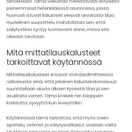
Rekry
tehokkaasti. Tämä vaikuttaa merkittävästi erityisesti
pienemmissä helsinkiläisissä asunnoissa, joissa
huonosti istuvat kalusteet veisivät arvokasta tilaa.
Huolellinen suunnittelu mahdollistaa sen, että
säilytystilaa syntyy luontevasti sinne, missä sitä
oikeasti tarvitaan.
Mitä mittatilauskalusteet
tarkoittavat käytännössä
Mittatilauskalusteet eroavat standardimittaisista
ratkaisuista siinä, että jokainen kalustekokonaisuus
suunnitellaan alusta alkaen kyseistä tilaa ja sen
asukkaita varten. Tämä koskee niin kaappien
korkeutta, syvyyttä kuin leveyttäkin.
Käytännössä tämä tarkoittaa, että myös ovien
sijoittelu, vetimet ja säilytysratkaisut voidaan valita
käyttäjien tarpeiden mukaan. Esimerkiksi tandem-