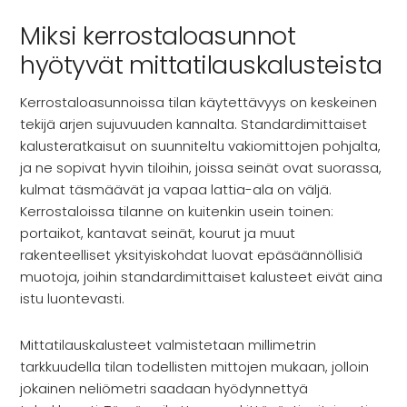
INSPIRAATIO
Miksi kerrostaloasunnot
Galleria
Asiakaskokemuksia
hyötyvät mittatilauskalusteista
ARKKIkauppa
€
0,00
Kerrostaloasunnoissa tilan käytettävyys on keskeinen
tekijä arjen sujuvuuden kannalta. Standardimittaiset
kalusteratkaisut on suunniteltu vakiomittojen pohjalta,
PALVELUT
ja ne sopivat hyvin tiloihin, joissa seinät ovat suorassa,
kulmat täsmäävät ja vapaa lattia-ala on väljä.
Suunnittelijoille
Kerrostaloissa tilanne on kuitenkin usein toinen:
Projektimyynti
portaikot, kantavat seinät, kourut ja muut
rakenteelliset yksityiskohdat luovat epäsäännöllisiä
muotoja, joihin standardimittaiset kalusteet eivät aina
MEISTÄ
istu luontevasti.
Yhteystiedot
Mittatilauskalusteet valmistetaan millimetrin
Tiimi
tarkkuudella tilan todellisten mittojen mukaan, jolloin
Tarina
jokainen neliömetri saadaan hyödynnettyä