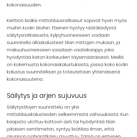
kokonaisuuden.
Keittiön lisäksi mittatilausratkaisut sopivat hyvin myös
muihin kodin tiloihin. Eteinen hyötyy räätälöidystä
säilytysratkaisusta, kylpyhuoneeseen voidaan
suunnitella allaskalusteet tilan mittojen mukaan, ja
makuuhuoneeseen saadaan vaatekaappi, joka
hyödyntää katon korkeuden täysimääräisesti. Meillä
on kokemusta kokonaiskalustuksista, joissa koko kodin
kalustus suunnitellaan ja toteutetaan yhtenäisenä
kokonaisuutena.
Säilytys ja arjen sujuvuus
Säilytystilojen suunnittelu on yksi
mittatilauskalusteiden selkeimmistä vahvuuksista. Kun
kaapisto ulottuu kattoon asti tai hyödyntää tilan
jokaisen senttimetrin, syntyy lisätilaa ilman, että
asunnon pohjaratkaisu muuttuu. Tämä on erityisen