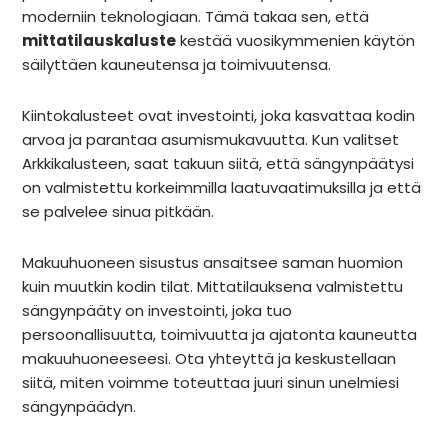
moderniin teknologiaan. Tämä takaa sen, että
mittatilauskaluste
kestää vuosikymmenien käytön
säilyttäen kauneutensa ja toimivuutensa.
Kiintokalusteet ovat investointi, joka kasvattaa kodin
arvoa ja parantaa asumismukavuutta. Kun valitset
Arkkikalusteen, saat takuun siitä, että sängynpäätysi
on valmistettu korkeimmilla laatuvaatimuksilla ja että
se palvelee sinua pitkään.
Makuuhuoneen sisustus ansaitsee saman huomion
kuin muutkin kodin tilat. Mittatilauksena valmistettu
sängynpääty on investointi, joka tuo
persoonallisuutta, toimivuutta ja ajatonta kauneutta
makuuhuoneeseesi. Ota yhteyttä ja keskustellaan
siitä, miten voimme toteuttaa juuri sinun unelmiesi
sängynpäädyn.