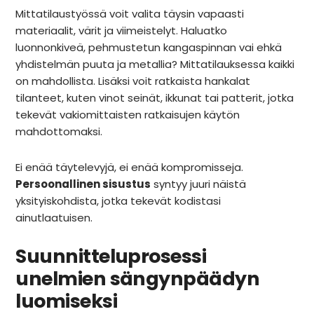
Mittatilaustyössä voit valita täysin vapaasti
materiaalit, värit ja viimeistelyt. Haluatko
luonnonkiveä, pehmustetun kangaspinnan vai ehkä
yhdistelmän puuta ja metallia? Mittatilauksessa kaikki
on mahdollista. Lisäksi voit ratkaista hankalat
tilanteet, kuten vinot seinät, ikkunat tai patterit, jotka
tekevät vakiomittaisten ratkaisujen käytön
mahdottomaksi.
Ei enää täytelevyjä, ei enää kompromisseja.
Persoonallinen sisustus
syntyy juuri näistä
yksityiskohdista, jotka tekevät kodistasi
ainutlaatuisen.
Suunnitteluprosessi
unelmien sängynpäädyn
luomiseksi