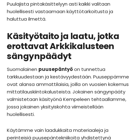
Puulajista pintakäsittelyyn asti kaikki valitaan
huolellisesti vastaamaan käyttötarkoitusta ja
haluttua ilmettä.
Käsityötaito ja laatu, jotka
erottavat Arkkikalusteen
sängynpäädyt
Suomalainen
puusepäntyö
on tunnettua
tarkkuudestaan ja kestävyydestään. Puuseppämme
ovat alansa ammattilaisia, joilla on vuosien kokemus
mittatilauskiintokalusteista. Jokainen sängynpääty
valmistetaan käsityönä Kempeleen tehtaallamme,
jossa jokainen yksityiskohta viimeistellään
huolellisesti.
Käytämme vain laadukkaita materiaaleja ja
perinteisiä puusepäntekniikoita yhdistettynä