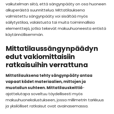
Rekry
vaikutelman siitä, että sängynpääty on osa huoneen
alkuperäistä suunnittelua. Mittatilauksena
valmistettu sängynpääty voi sisältää myös
säilytystilaa, valaistusta tai muita toiminnallisia
elementtejä, jotka tekevät makuuhuoneesta entistä
käytännöllisemmän.
Mittatilaussängynpäädyn
edut vakiomittaisiin
ratkaisuihin verrattuna
Mittatilauksena tehty sängynpääty antaa
vapaat kädet materiaalien, mittojen ja
muotoilun suhteen.
Mittatilauskeittiö
-
ajattelutapa soveltuu täydellisesti myös
makuuhuonekalustukseen, jossa millimetrin tarkkuus
ja yksilölliset ratkaisut ovat avainasemassa.