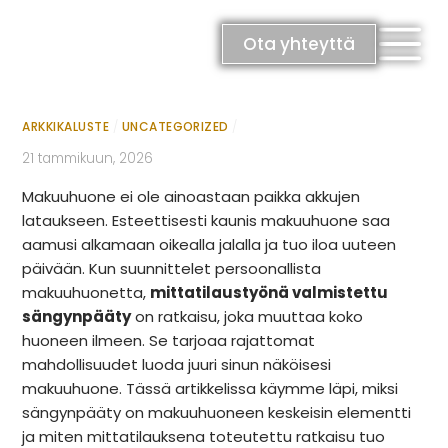
Skip
Sängynpääty mittatilauksena –
to
Ota yhteyttä
content
persoonallinen yksityiskohta
makuuhuoneeseen
ARKKIKALUSTE
/
UNCATEGORIZED
/
21 tammikuun, 2026
Makuuhuone ei ole ainoastaan paikka akkujen
RATKAISUT
lataukseen. Esteettisesti kaunis makuuhuone saa
aamusi alkamaan oikealla jalalla ja tuo iloa uuteen
Keittiöt
päivään. Kun suunnittelet persoonallista
Kylpyhuoneet
makuuhuonetta,
mittatilaustyönä valmistettu
Eteiset
sängynpääty
on ratkaisu, joka muuttaa koko
Kodinhoitohuoneet
huoneen ilmeen. Se tarjoaa rajattomat
Makuuhuoneet
mahdollisuudet luoda juuri sinun näköisesi
makuuhuone. Tässä artikkelissa käymme läpi, miksi
sängynpääty on makuuhuoneen keskeisin elementti
ja miten mittatilauksena toteutettu ratkaisu tuo