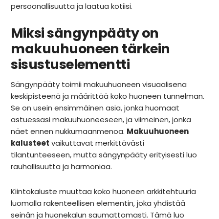
INSPIRAATIO
persoonallisuutta ja laatua kotiisi.
Galleria
Miksi sängynpääty on
Asiakaskokemuksia
ARKKIkauppa
makuuhuoneen tärkein
€
0,00
sisustuselementti
Sängynpääty toimii makuuhuoneen visuaalisena
PALVELUT
keskipisteenä ja määrittää koko huoneen tunnelman.
Se on usein ensimmäinen asia, jonka huomaat
Suunnittelijoille
astuessasi makuuhuoneeseen, ja viimeinen, jonka
Projektimyynti
näet ennen nukkumaanmenoa.
Makuuhuoneen
kalusteet
vaikuttavat merkittävästi
tilantunteeseen, mutta sängynpääty erityisesti luo
MEISTÄ
rauhallisuutta ja harmoniaa.
Yhteystiedot
Kiintokaluste muuttaa koko huoneen arkkitehtuuria
Tiimi
luomalla rakenteellisen elementin, joka yhdistää
Tarina
seinän ja huonekalun saumattomasti. Tämä luo