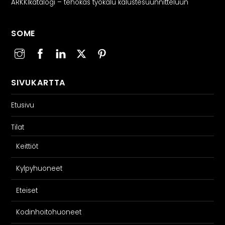
ARKKIkatalogi – tehokas työkalu kalustesuunnitteluun
SOME
SIVUKARTTA
Etusivu
Tilat
Keittiöt
Kylpyhuoneet
Eteiset
Kodinhoitohuoneet