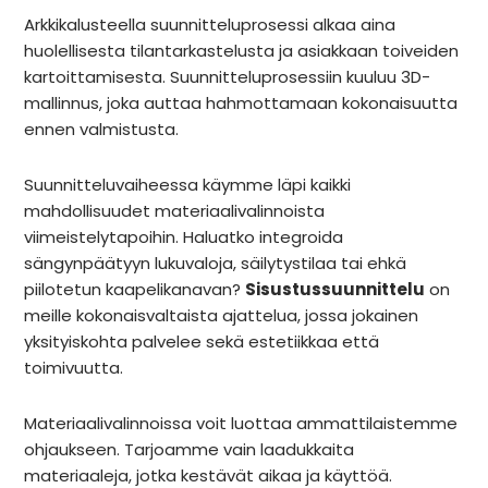
Arkkikalusteella suunnitteluprosessi alkaa aina
huolellisesta tilantarkastelusta ja asiakkaan toiveiden
kartoittamisesta. Suunnitteluprosessiin kuuluu 3D-
mallinnus, joka auttaa hahmottamaan kokonaisuutta
ennen valmistusta.
Suunnitteluvaiheessa käymme läpi kaikki
mahdollisuudet materiaalivalinnoista
viimeistelytapoihin. Haluatko integroida
sängynpäätyyn lukuvaloja, säilytystilaa tai ehkä
piilotetun kaapelikanavan?
Sisustussuunnittelu
on
meille kokonaisvaltaista ajattelua, jossa jokainen
yksityiskohta palvelee sekä estetiikkaa että
toimivuutta.
Materiaalivalinnoissa voit luottaa ammattilaistemme
ohjaukseen. Tarjoamme vain laadukkaita
materiaaleja, jotka kestävät aikaa ja käyttöä.