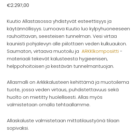
Rekry
€
2.297,00
Kuutio Allastasossa yhdistyvät esteettisyys ja
käytännöllisyys. Lumoava Kuutio luo kylpyhuoneeseen
rauhoittavan, seesteisen tunnelman. Vesi virtaa
kauniisti pohjalevyn alle piilottaen veden kulkuaukon.
Saumaton, virtaava muotoilu ja
ARKKIkomposiitti
-
materiaali tekevät kalusteesta hygieenisen,
helppohoitoisen ja kestävän tunnelmantuojan.
Allasmalli on Arkkikalusteen kehittämä ja muotoilema
tuote, jossa veden virtaus, puhdistettavuus sekä
huolto on mietitty huolellisesti. Allas myös
valmistetaan omalla tehtaallamme.
Allaskaluste valmistetaan mittatilaustyönä tilaan
sopivaksi.