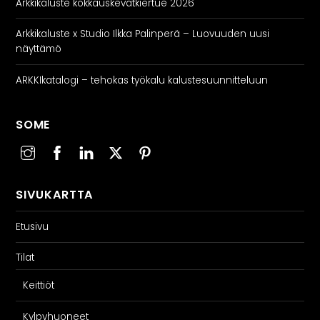
Arkkikaluste kokkauskevätkiertue 2026
Arkkikaluste x Studio Ilkka Palinperä – Luovuuden uusi
näyttämö
ARKKIkatalogi – tehokas työkalu kalustesuunnitteluun
SOME
SIVUKARTTA
Etusivu
Tilat
Keittiöt
Kylpyhuoneet