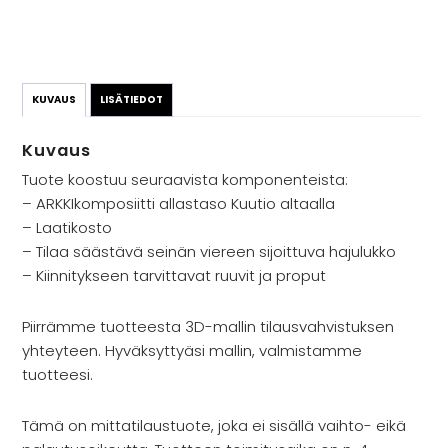
KUVAUS
LISÄTIEDOT
Kuvaus
Tuote koostuu seuraavista komponenteista:
– ARKKIkomposiitti allastaso Kuutio altaalla
– Laatikosto
– Tilaa säästävä seinän viereen sijoittuva hajulukko
– Kiinnitykseen tarvittavat ruuvit ja proput
Piirrämme tuotteesta 3D-mallin tilausvahvistuksen
yhteyteen. Hyväksyttyäsi mallin, valmistamme
tuotteesi.
Tämä on mittatilaustuote, joka ei sisällä vaihto- eikä