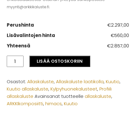
myynti@arkkikaluste.fi
.
Perushinta
€2.297,00
Lisävalintojen hinta
€560,00
Yhteensä
€2.857,00
Profiili
LISÄÄ OSTOSKORIIN
allaskaluste
Kuutio
no.1525
Osastot:
Allaskaluste
,
Allaskaluste laatikolla
,
Kuutio
,
mittatilaus
Kuutio allaskaluste
,
Kylpyhuonekalusteet
,
Profiili
määrä
allaskaluste
Avainsanat tuotteelle
allaskaluste
,
ARKKIkomposiitti
,
himacs
,
Kuutio