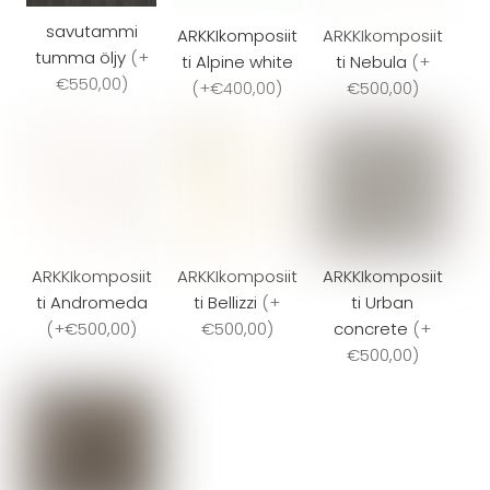
savutammi
ARKKIkomposiit
ARKKIkomposiit
tumma öljy
(
+
ti Alpine white
ti Nebula
(
+
€550,00
)
(
+€400,00
)
€500,00
)
ARKKIkomposiit
ARKKIkomposiit
ARKKIkomposiit
ti Andromeda
ti Bellizzi
(
+
ti Urban
(
+€500,00
)
€500,00
)
concrete
(
+
€500,00
)