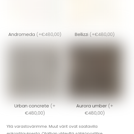
Andromeda
(
+€480,00
)
Bellizzi
(
+€480,00
)
Urban concrete
(
+
Aurora umber
(
+
€480,00
)
€480,00
)
Yllä varastovärimme. Muut värit ovat saatavilla
erikoistilauksesta. Otathan yhteyttä sähköpostitse