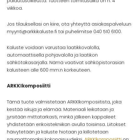
palautusoikeutta. Tuotteen toimitusaika on n. 4
viikkoa.
Jos tilauksellasi on kiire, ota yhteyttä asiakaspalveluun
myynti@arkkikaluste.fi
tai puhelimitse 040 510 6100.
Kaluste voidaan varustaa laatikkovalolla,
automaattisella pohjavalolla ja laatikon
sähkötakasarjalla. Nämä vaativat sähköpistorasian
kalusteen alle 600 mm:n korkeuteen.
ARKKIkomposiitti
Tämä tuote valmistetaan ARKKIkomposiitista, joka
kestää iskuja ja elämää. Materiaali leikataan ja
jyrsitään mittatarkasti, minkä jälkeen kappaleet
yhdistetään erikoistekniikan avulla toisiinsa. Liitokset
häivytetään ja kaluste hiotaan ja kiillotetaan
saumattomaksi kokonaisuudeksi.
ARKKIkomposiitti
on