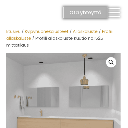
Skip
to
Ota yhteyttä
content
Etusivu
/
Kylpyhuonekalusteet
/
Allaskaluste
/
Profiili
allaskaluste
/ Profiili allaskaluste Kuutio no.1525
mittatilaus
RATKAISUT
Keittiöt
Kylpyhuoneet
Eteiset
Kodinhoitohuoneet
Makuuhuoneet