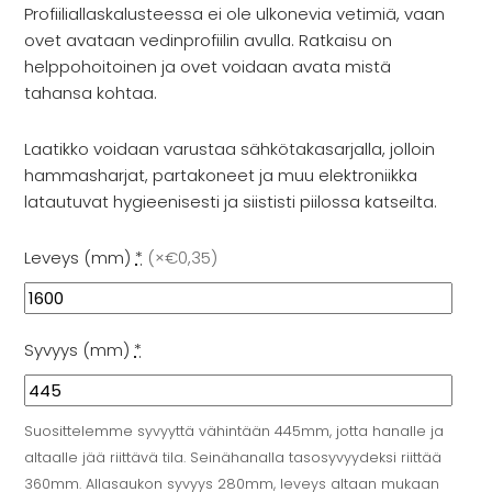
Profiiliallaskalusteessa ei ole ulkonevia vetimiä, vaan
ovet avataan vedinprofiilin avulla. Ratkaisu on
helppohoitoinen ja ovet voidaan avata mistä
tahansa kohtaa.
Laatikko voidaan varustaa sähkötakasarjalla, jolloin
hammasharjat, partakoneet ja muu elektroniikka
latautuvat hygieenisesti ja siististi piilossa katseilta.
Leveys (mm)
*
(
×€0,35
)
Syvyys (mm)
*
Suosittelemme syvyyttä vähintään 445mm, jotta hanalle ja
altaalle jää riittävä tila. Seinähanalla tasosyvyydeksi riittää
360mm. Allasaukon syvyys 280mm, leveys altaan mukaan