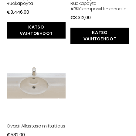
INSPIRAATIO
Ruokapöytä
Ruokapöytä
ARKKIkomposiitti -kannella
Galleria
€
3.446,00
€
3.312,00
Asiakaskokemuksia
ARKKIkauppa
KATSO
KATSO
€
0,00
VAIHTOEHDOT
VAIHTOEHDOT
PALVELUT
Suunnittelijoille
Projektimyynti
MEISTÄ
Yhteystiedot
Tiimi
Ovaali Allastaso mittatilaus
Tarina
€
582,00