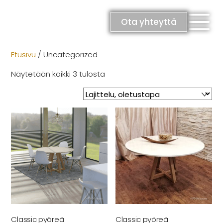
Skip
Men
to
Ota yhteyttä
content
Etusivu
/ Uncategorized
Näytetään kaikki 3 tulosta
RATKAISUT
Keittiöt
Kylpyhuoneet
Eteiset
Kodinhoitohuoneet
Makuuhuoneet
Classic pyöreä
Classic pyöreä